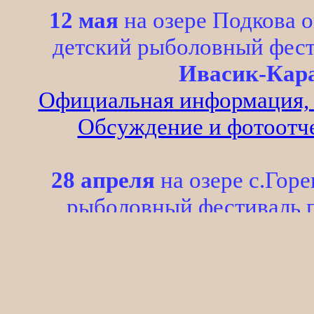
12 мая
на озере Подкова о
детский рыболовный фест
Ивасик-Кара
Официальная информация, р
Обсуждение и фотоотче
28 апреля
на озере с.Горе
рыболовный фестиваль п
Щупачок
Официальная информация, р
21 апреля
на Русановском кан