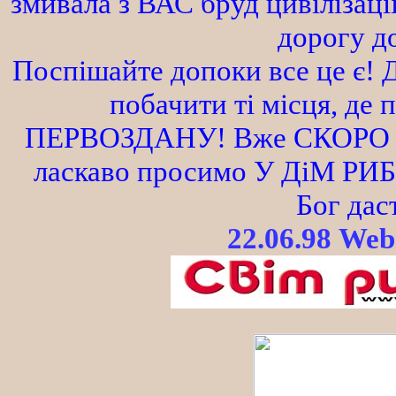
змивала з ВАС бруд цивілізац
дорогу д
Поспішайте допоки все це є! 
побачити ті місця, де
ПЕРВОЗДАНУ! Вже СКОРО й
ласкаво просимо У ДіМ РИБА
Бог даст
22.06.98 Web