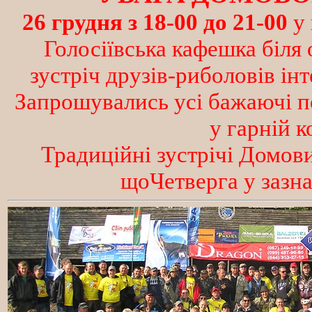
26 грудня з 18-00 до 21-00
у 
Голосіївська кафешка біля
зустріч друзів-риболовів ін
Запрошувались усі бажаючі п
у гарній к
Традиційні зустрічі Домов
щоЧетверга у зазн