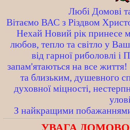
Любі Домові т
Вітаємо ВАС з Різдвом Христ
Нехай Новий рік принесе ми
любов, тепло та світло у Ваш
від гарної риболовлі і
запам'ятаються на все життя!
та близьким, душевного сп
духовної міцності, нестерп
улов
З найкращими побажаннями
УВАГА ДОМОВО