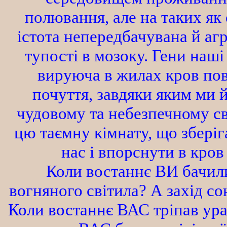
полювання, але на таких як 
істота непередбачувана й аг
тупості в мозоку. Гени наші
вируюча в жилах кров пов
почуття, завдяки яким ми 
чудовому та небезпечному сві
цю таємну кімнату, що зберіг
нас і впорснути в кров
Коли востаннє ВИ бачили н
вогняного світила? А захід с
Коли востаннє ВАС тріпав ура