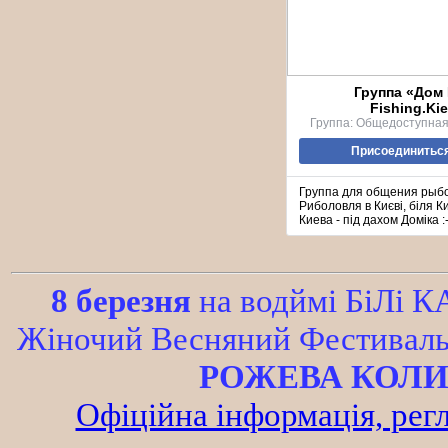
Группа «Дом
Fishing.Ki
Группа: Общедоступная 
Присоединиться
Группа для общения рыб
Риболовля в Києві, біля Ки
Киева - під дахом Доміка :-
8 березня
на водймі БіЛі 
Жіночий Весняний Фестиваль і
РОЖЕВА КОЛИВ
Офіційна інформація, регл