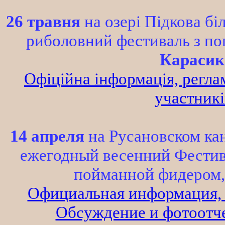
26 травня
на озері Підкова бі
риболовний фестиваль з поп
Карасик
Офіційна інформація, регла
участників
14 апреля
на Русановском кан
ежегодный весенний Фестив
пойманной фидером,
Официальная информация, р
Обсуждение и фотоотче