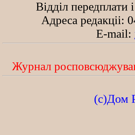
Вiддiл передплати i
Адреса редакцii: 0
E-mail:
Журнал росповсюджувавс
(с)Дом 