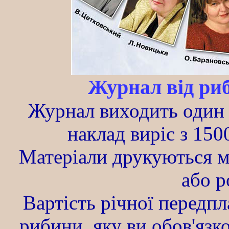
Журнал вiд риб
Журнал виходить один ра
наклад вирiс з 150
Матерiали друкуються м
або р
Вартiсть рiчної передпл
рибини, яку ви обов'язк