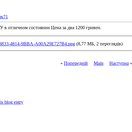
ик71
 в отличном состоянии Цена за два 1200 гривен.
8833-4814-9BBA-A00A29E727B4.png
(8,77 МБ, 2 переглядів)
«
Попередній
Main
Наступна
is blog entry