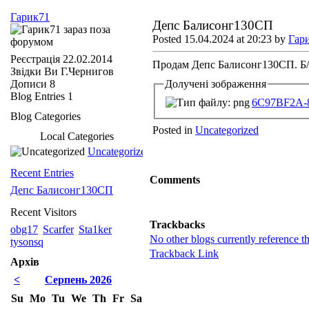
Гарик71
Депс Балисонг130СП
Posted 15.04.2024 at 20:23 by
Гар
Реєстрація
22.02.2014
Продам Депс Балисонг130СП. Б/У
Звідки Ви
Г.Чернигов
Дописи
8
Долучені зображення
Blog Entries
1
6C97BF2A-
Blog Categories
Posted in
Uncategorized
Local Categories
Uncategorized
Recent Entries
Comments
Депс Балисонг130СП
Recent Visitors
Trackbacks
obg17
Scarfer
Sta1ker
No other blogs currently reference th
tysonsq
Trackback Link
Архів
<
Серпень 2026
Su
Mo
Tu
We
Th
Fr
Sa