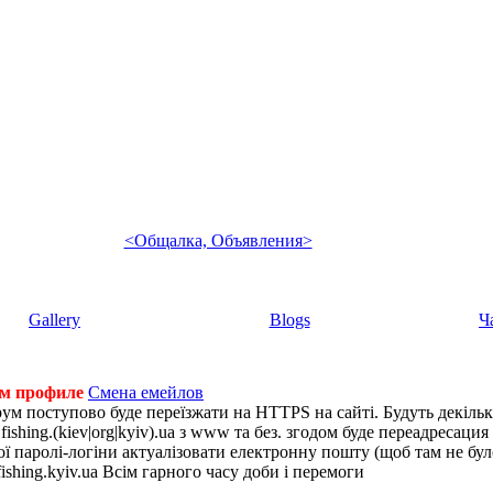
<Общалка, Объявления>
Gallery
Blogs
Ч
ем профиле
Смена емейлов
рум поступово буде переїзжати на HTTPS на сайті. Будуть декіль
shing.(kiev|org|kyiv).ua з www та без. згодом буде переадресация н
 паролі-логіни актуалізовати електронну пошту (щоб там не було 
ishing.kyiv.ua Всім гарного часу доби і перемоги