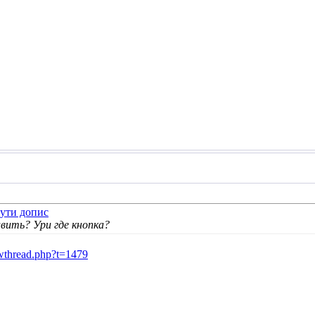
авить? Ури где кнопка?
howthread.php?t=1479