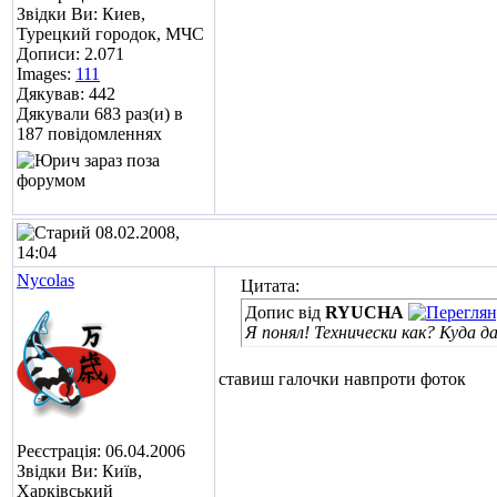
Звідки Ви: Киев,
Турецкий городок, МЧС
Дописи: 2.071
Images:
111
Дякував: 442
Дякували 683 раз(и) в
187 повідомленнях
08.02.2008,
14:04
Nycolas
Цитата:
Допис від
RYUCHA
Я понял! Технически как? Куда д
ставиш галочки навпроти фоток
Реєстрація: 06.04.2006
Звідки Ви: Київ,
Харківський