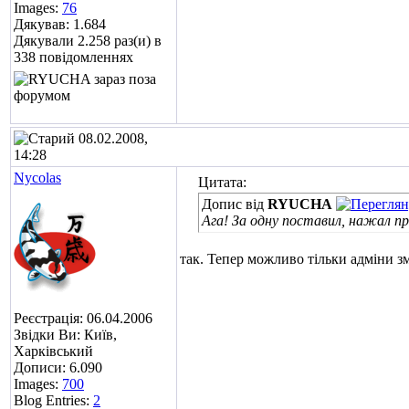
Images:
76
Дякував: 1.684
Дякували 2.258 раз(и) в
338 повідомленнях
08.02.2008,
14:28
Nycolas
Цитата:
Допис від
RYUCHA
Ага! За одну поставил, нажал про
так. Тепер можливо тільки адміни з
Реєстрація: 06.04.2006
Звідки Ви: Київ,
Харківський
Дописи: 6.090
Images:
700
Blog Entries:
2