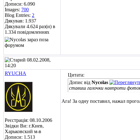
Дописи: 6.090
Images:
700
Blog Entries:
2
Дякував: 1.937
Дякували 4.624 раз(и) в
1.334 повідомленнях
08.02.2008,
14:20
RYUCHA
Цитата:
Допис від
Nycolas
ставиш галочки навпроти фото
Ага! За одну поставил, нажал прогол
Реєстрація: 08.10.2006
Звідки Ви: г.Киев,
Харьковский м-в
Дописи: 1.513