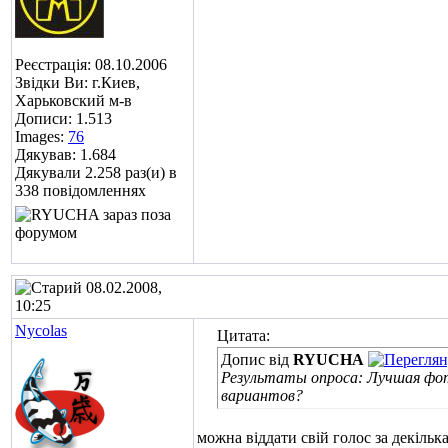
Реєстрація: 08.10.2006
Звідки Ви: г.Киев,
Харьковский м-в
Дописи: 1.513
Images:
76
Дякував: 1.684
Дякували 2.258 раз(и) в
338 повідомленнях
08.02.2008,
10:25
Nycolas
Цитата:
Допис від
RYUCHA
Результаты опроса: Лучшая фото
вариантов?
можна віддати свій голос за декіль