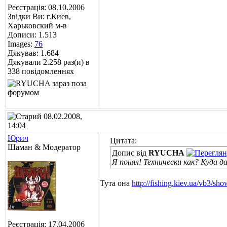
Реєстрація: 08.10.2006
Звідки Ви: г.Киев,
Харьковский м-в
Дописи: 1.513
Images:
76
Дякував: 1.684
Дякували 2.258 раз(и) в
338 повідомленнях
08.02.2008,
14:04
Юрич
Цитата:
Шаман & Модератор
Допис від
RYUCHA
Я понял! Технически как? Куда д
Тута она
http://fishing.kiev.ua/vb3/s
Реєстрація: 17.04.2006