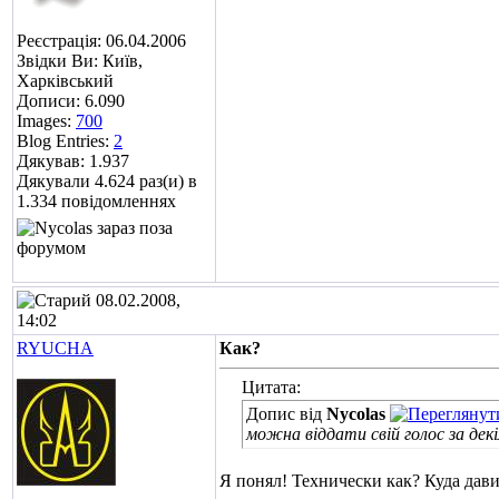
Реєстрація: 06.04.2006
Звідки Ви: Київ,
Харківський
Дописи: 6.090
Images:
700
Blog Entries:
2
Дякував: 1.937
Дякували 4.624 раз(и) в
1.334 повідомленнях
08.02.2008,
14:02
RYUCHA
Как?
Цитата:
Допис від
Nycolas
можна віддати свій голос за де
Я понял! Технически как? Куда дави