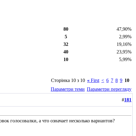
80
47,90%
5
2,99%
32
19,16%
40
23,95%
10
5,99%
Сторінка 10 з 10
«
First
<
6
7
8
9
10
Параметри теми
Параметри перегляду
#
181
вок голосовалки, а что означает несколько вариантов?