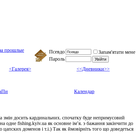
 за прошлые
Псевдо
Запам'ятати мене
Пароль
<Галерея>
<<Дневники>>
аПи
Календар
ка змін досить кардинальних. спочатку буде непримусовий
а одне fishing.kyiv.ua як основне імʼя. э бажання закінчити до
цапских доменов і т.і.) Так як ймовірніть того що доведеться