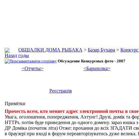
ОБЩАЛКИ ДОМА РЫБАКА
>
Базар Бухара
>
Конкурс
годы
Обсуждение Конкурсных фото - 2007
<Отчеты>
<Барахолка>
Реєстрація
Примітки
Прочесть всем, кто меняет адрес электронной почты в сво
Увага, оголошення, попередження, Ахтунг! Друзі, домік та фо
HTTPs. потім буде приведення до одного домену. зараз юшка з fi
ДР Доміка (початок літа) Отже: прохання до всіх ЗГАДАТИ свої
в браузері при вході в форум переавторізуватись дуже велика. f