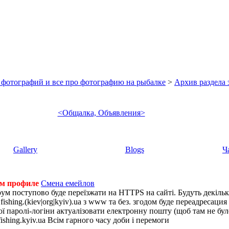
 фотографий и все про фотографию на рыбалке
>
Архив раздела
<Общалка, Объявления>
Gallery
Blogs
Ч
ем профиле
Смена емейлов
рум поступово буде переїзжати на HTTPS на сайті. Будуть декіль
shing.(kiev|org|kyiv).ua з www та без. згодом буде переадресация н
 паролі-логіни актуалізовати електронну пошту (щоб там не було 
ishing.kyiv.ua Всім гарного часу доби і перемоги