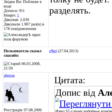
Звідки Ви: Поближе к
воде
разделять.
Дописи: 911
Images:
1
Дякував: 2.039
Дякували 1.907 раз(и) в
178 повідомленнях
Пользователь сказал
e$tet
(27.04.2013)
cпасибо:
06.03.2008,
21:50
phreon
Цитата:
Допис від
Ал
Реєстрація: 07.08.2006
Имхо S5 и тому подобные камер