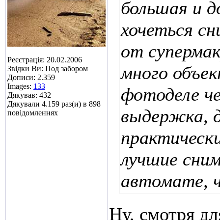
большая и д
хочеться с
от суперма
Реєстрація: 20.02.2006
много объек
Звідки Ви: Под забором
Дописи: 2.359
Images:
133
фотоделе че
Дякував: 432
Дякували 4.159 раз(и) в 898
выдержка, д
повідомленнях
практически
лучшие сни
автомате, ч
Ну, смотря д