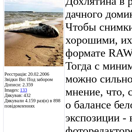
Дохлятина в р
дачного домик
Чтобы снимки
хорошими, их 
формате RAW 
Тогда с мини
Реєстрація: 20.02.2006
можно сильно
Звідки Ви: Под забором
Дописи: 2.359
мнение, что,
Images:
133
Дякував: 432
Дякували 4.159 раз(и) в 898
о балансе бел
повідомленнях
экспозиции - 
фоторедактор