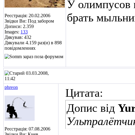
У олимпусов ц
брать мыльни
Реєстрація: 20.02.2006
Звідки Ви: Под забором
Дописи: 2.359
Images:
133
Дякував: 432
Дякували 4.159 раз(и) в 898
повідомленнях
03.03.2008,
11:42
phreon
Цитата:
Допис від
Yur
Ультралётчи
Реєстрація: 07.08.2006
Звідки Ви: Киев