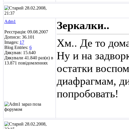
28.02.2008,
21:37
Adm1
Зеркалки..
Реєстрація: 09.08.2007
Дописи: 36.101
Хм.. Де то дом
Images:
17
Blog Entries:
6
Ну и на задвор
Дякував: 15.640
Дякували 41.840 раз(и) в
13.871 повідомленнях
остатки воспо
диафрагмам, ди
попробовать!
28.02.2008,