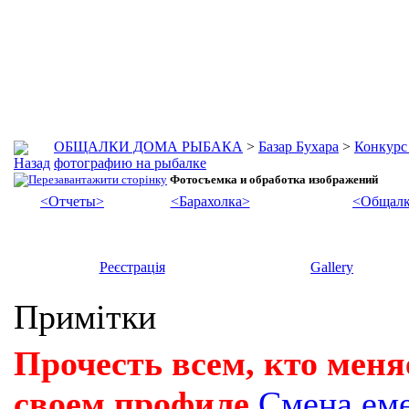
ОБЩАЛКИ ДОМА РЫБАКА
>
Базар Бухара
>
Конкурс
фотографию на рыбалке
Фотосъемка и обработка изображений
<Отчеты>
<Барахолка>
<Общалк
Реєстрація
Gallery
Примітки
Прочесть всем, кто меня
своем профиле
Смена ем