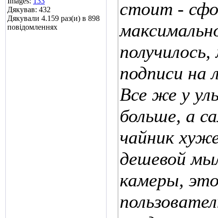
Images:
133
стоит - сфо
Дякував: 432
Дякували 4.159 раз(и) в 898
максимально
повідомленнях
получилось,
подписи на 
Все же у у
больше, а с
чайник хуж
дешевой мыл
камеры, эт
пользовате