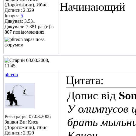
Начинающий
(Дорогожичи), Ибис
Дописи: 2.329
Images:
5
Дякував: 3.531
Дякували 7.381 раз(и) в
807 повідомленнях
03.03.2008,
11:45
phreon
Цитата:
Допис від
So
У олимпусов ц
Реєстрація: 07.08.2006
брать мыльни
Звідки Ви: Киев
(Дорогожичи), Ибис
Канон.
Дописи: 2.329