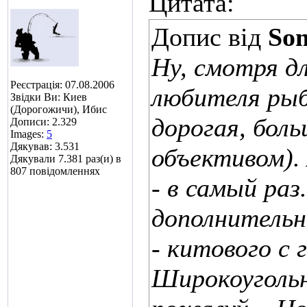
Цитата:
Допис від
So
Ну, смотря д
Реєстрація: 07.08.2006
любителя рыба
Звідки Ви: Киев
(Дорогожичи), Ибис
дорогая, бол
Дописи: 2.329
Images:
5
Дякував: 3.531
объективом).
Дякували 7.381 раз(и) в
807 повідомленнях
- в самый ра
дополнительн
- китового с 
Широкоугольн