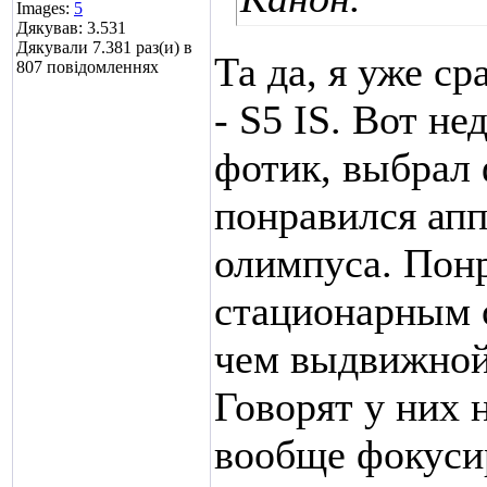
Images:
5
Дякував: 3.531
Дякували 7.381 раз(и) в
Та да, я уже с
807 повідомленнях
- S5 IS. Вот н
фотик, выбрал
понравился апп
олимпуса. Понр
стационарным 
чем выдвижной
Говорят у них 
вообще фокусир