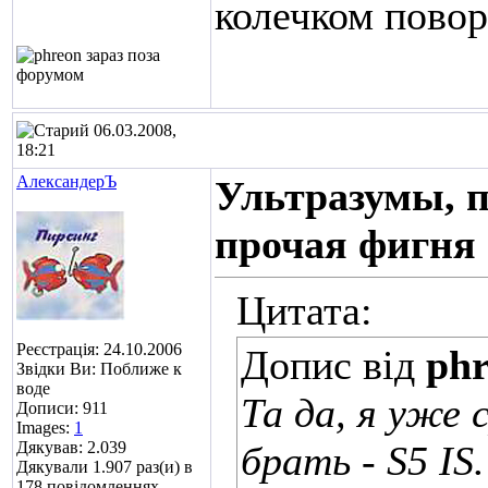
колечком повора
06.03.2008,
18:21
АлександерЪ
Ультразумы, 
прочая фигня
Цитата:
Реєстрація: 24.10.2006
Допис від
ph
Звідки Ви: Поближе к
воде
Та да, я уже 
Дописи: 911
Images:
1
Дякував: 2.039
брать - S5 IS
Дякували 1.907 раз(и) в
178 повідомленнях