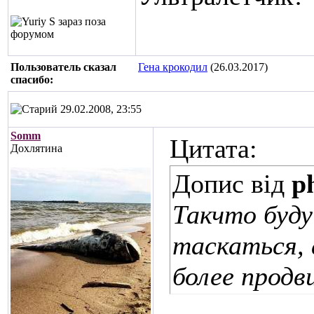
Пользователь сказал
Гена крокодил
(26.03.2017)
cпасибо:
29.02.2008, 23:55
Somm
Цитата:
Дохлятина
Допис від
p
Такчто буду
таскаться, 
более продв