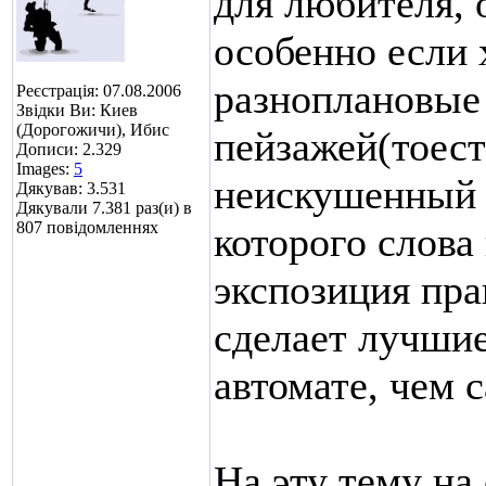
для любителя, 
особенно если 
разноплановые 
Реєстрація: 07.08.2006
Звідки Ви: Киев
(Дорогожичи), Ибис
пейзажей(тоест
Дописи: 2.329
Images:
5
неискушенный в
Дякував: 3.531
Дякували 7.381 раз(и) в
807 повідомленнях
которого слова
экспозиция пра
сделает лучши
автомате, чем 
На эту тему на