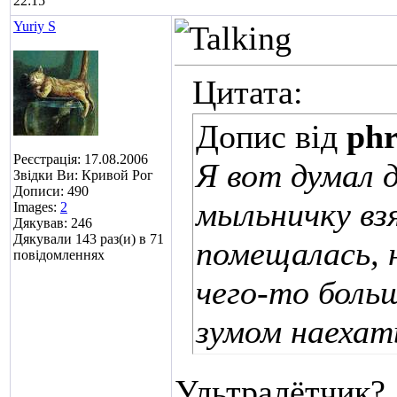
22:15
Yuriy S
Цитата:
Допис від
ph
Реєстрація: 17.08.2006
Я вот думал 
Звідки Ви: Кривой Рог
Дописи: 490
мыльничку вз
Images:
2
Дякував: 246
Дякували 143 раз(и) в 71
помещалась, 
повідомленнях
чего-то больш
зумом наеха
Ультралётчик?