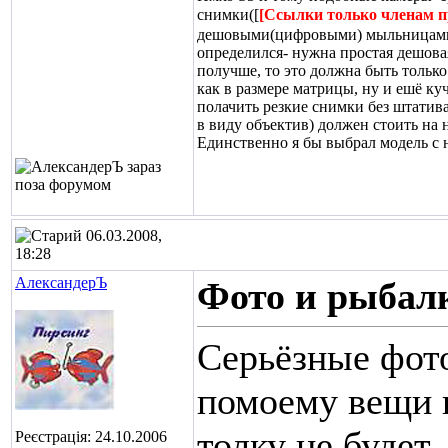
снимки([
[Ссылки только членам 
дешовыми(цифровыми) мыльницами. М
определился- нужна простая дешова
получше, то это должна быть только
как в размере матрицы, ну и ешё к
полачить резкие снимки без штатив
в виду объектив) должен стоить на
Единственно я бы выбрал модель с 
06.03.2008,
18:28
АлександерЪ
Фото и рыбал
Серьёзные фот
помоему вещи 
толку не будет
Реєстрація: 24.10.2006