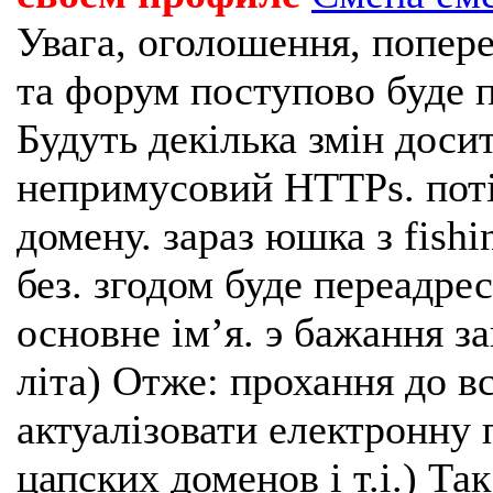
Увага, оголошення, попере
та форум поступово буде п
Будуть декілька змін доси
непримусовий HTTPs. поті
домену. зараз юшка з fishi
без. згодом буде переадрес
основне імʼя. э бажання з
літа) Отже: прохання до в
актуалізовати електронну 
цапских доменов і т.і.) Та