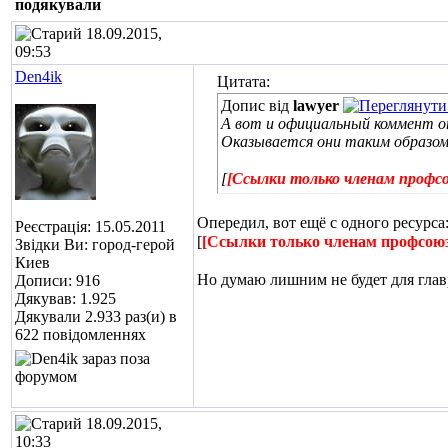
подякували
18.09.2015,
09:53
Den4ik
Цитата:
Допис від
lawyer
А вот и официальный коммент от
Оказывается они таким образом 
[
[Ссылки только членам профс
Опередил, вот ещё с одного ресурса
Реєстрація: 15.05.2011
[
[Ссылки только членам профсою
Звідки Ви: город-герой
Киев
Но думаю лишним не будет для главр
Дописи: 916
Дякував: 1.925
Дякували 2.933 раз(и) в
622 повідомленнях
18.09.2015,
10:33