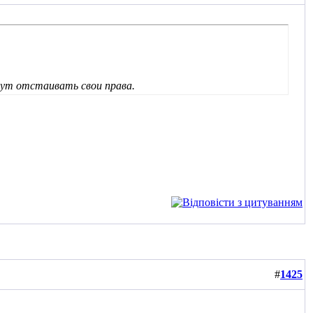
дут отстаивать свои права.
#
1425