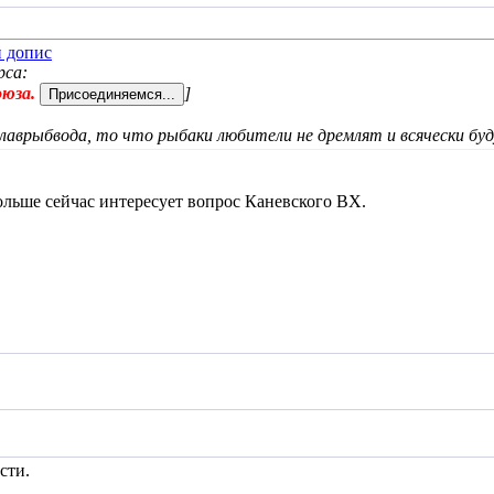
рса:
оюза.
]
лаврыбвода, то что рыбаки любители не дремлят и всячески бу
ольше сейчас интересует вопрос Каневского ВХ.
сти.