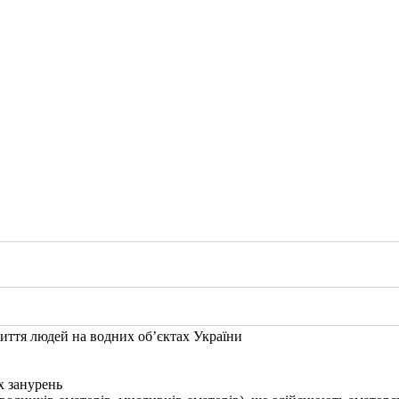
иття людей на водних об’єктах України
х занурень