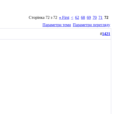
Сторінка 72 з 72
«
First
<
62
68
69
70
71
72
Параметри теми
Параметри перегляду
#
1421