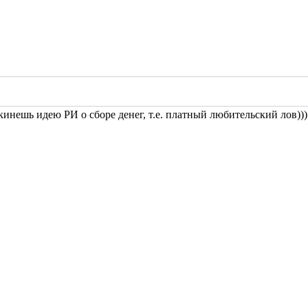
дкинешь идею РИ о сборе денег, т.е. платный любительский лов)))