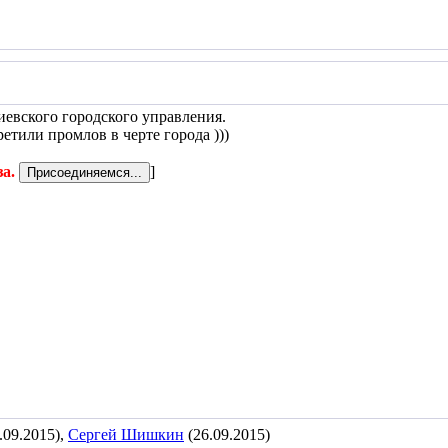
евского городского управления.
етили промлов в черте города )))
за.
]
.09.2015),
Сергей Шишкин
(26.09.2015)