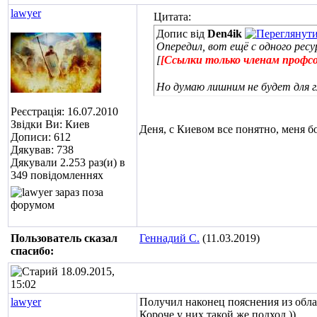
lawyer
Цитата:
Допис від
Den4ik
Опередил, вот ещё с одного ресу
[
[Ссылки только членам профс
Но думаю лишним не будет для г
Реєстрація: 16.07.2010
Звідки Ви: Киев
Деня, с Киевом все понятно, меня б
Дописи: 612
Дякував: 738
Дякували 2.253 раз(и) в
349 повідомленнях
Пользователь сказал
Геннадий С.
(11.03.2019)
cпасибо:
18.09.2015,
15:02
lawyer
Получил наконец пояснения из обла
Короче у них такой же подход ))