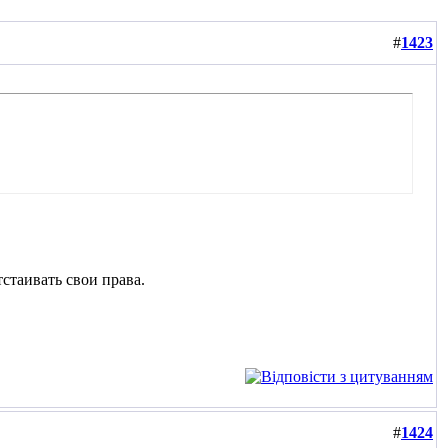
#
1423
стаивать свои права.
#
1424