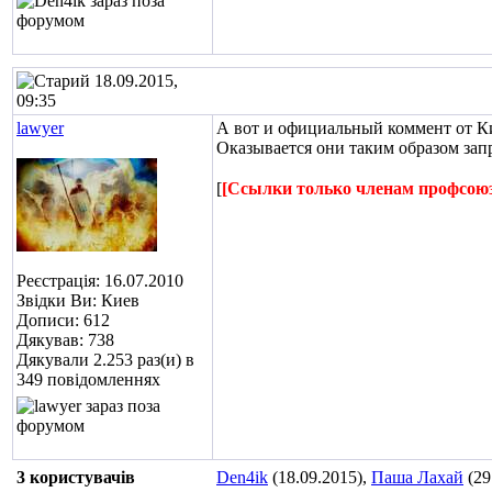
18.09.2015,
09:35
lawyer
А вот и официальный коммент от Ки
Оказывается они таким образом запр
[
[Ссылки только членам профсою
Реєстрація: 16.07.2010
Звідки Ви: Киев
Дописи: 612
Дякував: 738
Дякували 2.253 раз(и) в
349 повідомленнях
3 користувачів
Den4ik
(18.09.2015),
Паша Лахай
(29