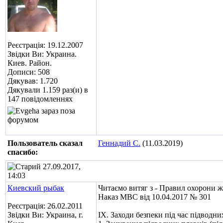
Реєстрація: 19.12.2007
Звідки Ви: Украина.
Киев. Район.
Дописи: 508
Дякував: 1.720
Дякували 1.159 раз(и) в
147 повідомленнях
Пользователь сказал
Геннадий С.
(11.03.2019)
cпасибо:
27.09.2017,
14:03
Киевский рыбак
Читаємо витяг з -
Правил охорони ж
Наказ МВС від
10.04.2017 № 301
Реєстрація: 26.02.2011
Звідки Ви: Украина, г.
IХ. Заходи безпеки під час підводни