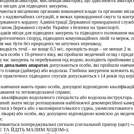
дводників-аматорів, мисливців-аматорів), що здійснюють аматорсь
х місцях для підводних занурень.
ачаються місцевими органами виконавчої влади та органами місц
 з надзвичайних ситуацій, в межах прикордонної смуги та конт
ержавного кордону Адміністрації Державної прикордонної служб
ганом Державної служби України з безпеки на транспорті
.
адків місця для підводних занурень та підводного полювання ма
ідротехнічних споруд, підводних комунікаційних ліній та мереж, 
нів має бути без природних чи штучних перешкод;
видкість течії – не вище 0,5 м/с, прозорість води – не менше 2 м.
ся особи з 16-річного віку, які пройшли медичний огляд і прида
ід час занурень та перебування під водою, володіють прийомами р
х дихальних апаратах
допускаються особи, які пройшли навчанн
 плавця (дайвера) або водолаза. Глибина занурення залежить від 
о практичних підводних спусків допускаються з 14 років під керів
 навчання мають право особи, допущені відповідною кваліфікаці
лавання та легководолазної справи;
ь кваліфікацію водолазного спеціаліста або водолаза-інструктора.
язаний знати місце розташування найближчої декомпресійної камер
атися з берега або з маломірного/малого судна, укомплектованог
лікаря) або особи, яку допущено відповідною комісією до медич
в:
іднімаються попереджувальні сигнали (сигнальний прапор (щи
 ТА ЙДІТЬ МАЛИМ ХОДОМ»);