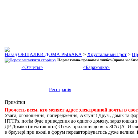
ОБЩАЛКИ ДОМА РЫБАКА
>
Хрустальный Грот
>
Пр
Нормативно-правовой ликбез (права и обяз
<Отчеты>
<Барахолка>
Реєстрація
Примітки
Прочесть всем, кто меняет адрес электронной почты в сво
Увага, оголошення, попередження, Ахтунг! Друзі, домік та фо
HTTPs. потім буде приведення до одного домену. зараз юшка з fi
ДР Доміка (початок літа) Отже: прохання до всіх ЗГАДАТИ свої
в браузері при вході в форум переавторізуватись дуже велика. f