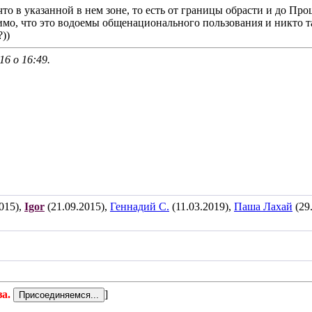
что в указанной в нем зоне, то есть от границы обрасти и до Пр
димо, что это водоемы общенационального пользования и никто 
))
016 о
16:49
.
015),
Igor
(21.09.2015),
Геннадий С.
(11.03.2019),
Паша Лахай
(29
за.
]