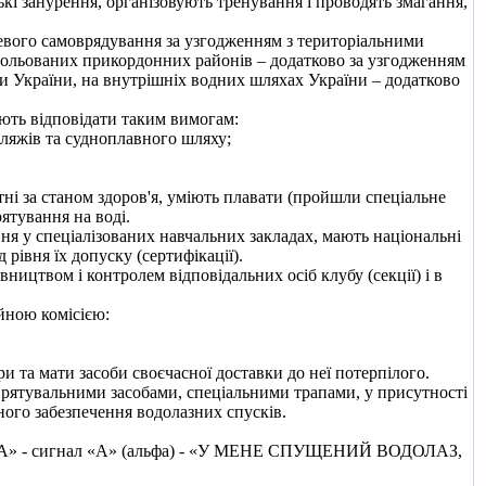
кі занурення, організовують тренування і проводять змагання,
евого самоврядування за узгодженням з територіальними
рольованих прикордонних районів – додатково за узгодженням
и України, на внутрішніх водних шляхах України – додатково
ють відповідати таким вимогам:
пляжів та судноплавного шляху;
тні за станом здоров'я, уміють плавати (пройшли спеціальне
ятування на воді.
я у спеціалізованих навчальних закладах, мають національні
рівня їх допуску (сертифікації).
ництвом і контролем відповідальних осіб клубу (секції) і в
йною комісією:
и та мати засоби своєчасної доставки до неї потерпілого.
о рятувальними засобами, спеціальними трапами, у присутності
ного забезпечення водолазних спусків.
т) «А» - сигнал «А» (альфа) - «У МЕНЕ СПУЩЕНИЙ ВОДОЛАЗ,