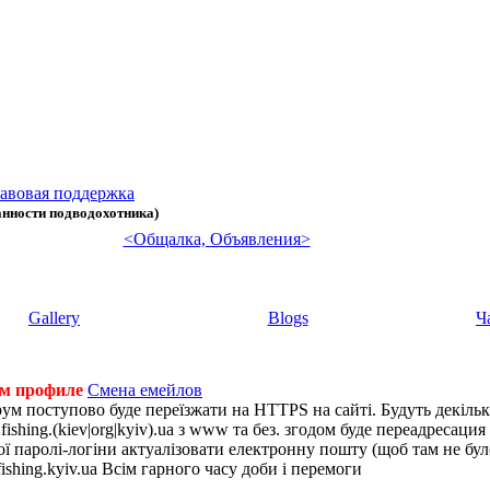
авовая поддержка
анности подводохотника)
<Общалка, Объявления>
Gallery
Blogs
Ч
ем профиле
Смена емейлов
рум поступово буде переїзжати на HTTPS на сайті. Будуть декіль
shing.(kiev|org|kyiv).ua з www та без. згодом буде переадресация н
 паролі-логіни актуалізовати електронну пошту (щоб там не було 
ishing.kyiv.ua Всім гарного часу доби і перемоги