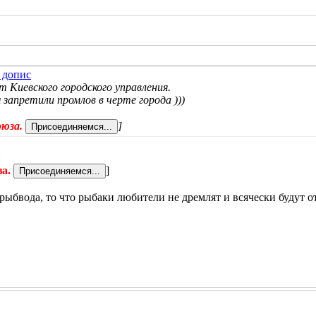
 Киевского городского управления.
запретили промлов в черте города )))
оюза.
]
:
за.
]
ыбвода, то что рыбаки любители не дремлят и всячески будут от