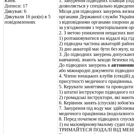
Киев.
1. Занурення підводних плавців (пі
Дописи: 17
дозволяється у спеціально відведени
Дякував: 6
Місця для підводних занурень визн
Дякували 16 раз(и) в 5
органами Державної служби України
повідомленнях
з відповідними органами охорони д
за узгодженням з територіальним ор
2. З метою уникнення нещасних вип
1) розташовуватися на віддалі від г
2) підводна частина акваторій райо
3) дно акваторії має бути без мулу, ш
3. До підводних занурень допускають
навчання), знають заходи безпеки п
До підводних занурень в
автономни
або міжнародні документи підводного
4. Члени юнацьких клубів (секцій) д
присутності медичного працівника.
5. Керувати заняттями та проводити
1) штатні інструктори підводного п
2) громадські інструктори, які мают
6. Керівник занять (спусків) зобов'
7. Занурення під воду має здійснюв
медичного працівника (водолазного 
8. Перед початком підводних спускі
1) на маломірному/малому судні п
ТРИМАЙТЕСЯ ПОДАЛІ ВІД МЕНЕ