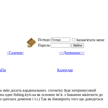
Псевдо
Запам'ятати мене
Пароль
<Галерея>
<<Дневники>>
аПи
Календар
ка змін досить кардинальних. спочатку буде непримусовий
а одне fishing.kyiv.ua як основне імʼя. э бажання закінчити до
цапских доменов і т.і.) Так як ймовірніть того що доведеться