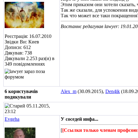
Этим приказом они хотели сказать, 
Так же сказали, для успокоения ви
Так что может все таки покращення?
Востаннє редагував lawyer: 19.01.2
Реєстрація: 16.07.2010
Звідки Ви: Киев
Дописи: 612
Дякував: 738
Дякували 2.253 раз(и) в
349 повідомленнях
6 користувачів
Alex_m
(30.09.2015),
Den4ik
(18.09.2
подякували
05.11.2015,
23:12
Evgeha
У соседей инфа...
[
[Ссылки только членам профсою