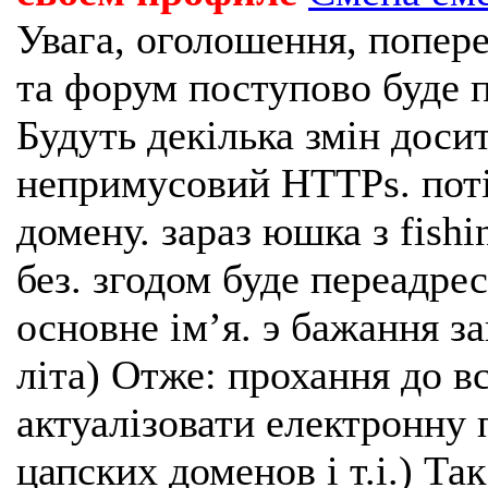
Увага, оголошення, попере
та форум поступово буде п
Будуть декілька змін доси
непримусовий HTTPs. поті
домену. зараз юшка з fishi
без. згодом буде переадрес
основне імʼя. э бажання з
літа) Отже: прохання до в
актуалізовати електронну 
цапских доменов і т.і.) Та