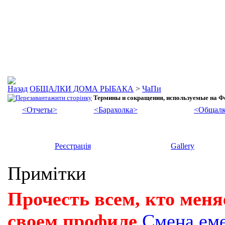
ОБЩАЛКИ ДОМА РЫБАКА
>
ЧаПи
Термины и сокращения, используемые на 
<Отчеты>
<Барахолка>
<Общалк
Реєстрація
Gallery
Примітки
Прочесть всем, кто меня
своем профиле
Смена ем