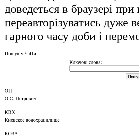
доведеться в браузері при
переавторізуватись дуже ве
гарного часу доби і перем
Пошук у ЧаПи
Ключові слова:
ОП
О.С. Петрович
КВХ
Киевское водохранилище
КОЗА