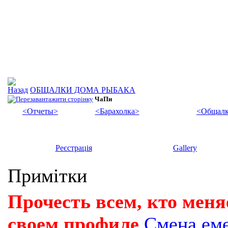
ОБЩАЛКИ ДОМА РЫБАКА
ЧаПи
<Отчеты>
<Барахолка>
<Общалк
Реєстрація
Gallery
Примітки
Прочесть всем, кто меня
своем профиле
Смена ем