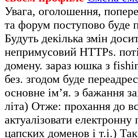
Увага, оголошення, попере
та форум поступово буде п
Будуть декілька змін доси
непримусовий HTTPs. поті
домену. зараз юшка з fishi
без. згодом буде переадрес
основне імʼя. э бажання з
літа) Отже: прохання до в
актуалізовати електронну 
цапских доменов і т.і.) Та