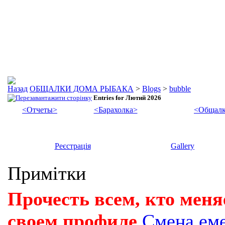
ОБЩАЛКИ ДОМА РЫБАКА
>
Blogs
>
bubble
Entries for Лютий 2026
<Отчеты>
<Барахолка>
<Общалк
Реєстрація
Gallery
Примітки
Прочесть всем, кто меня
своем профиле
Смена ем