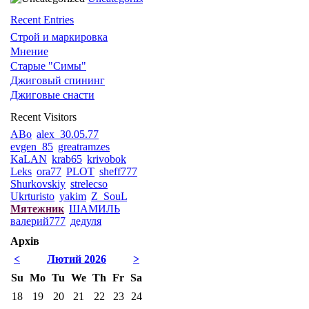
Recent Entries
Строй и маркировка
Мнение
Старые "Симы"
Джиговый спининг
Джиговые снасти
Recent Visitors
ABo
alex_30.05.77
evgen_85
greatramzes
KaLAN
krab65
krivobok
Leks
ora77
PLOT
sheff777
Shurkovskiy
strelecso
Ukrturisto
yakim
Z_SouL
Мятежник
ШАМИЛЬ
валерий777
дедуля
Архів
<
Лютий 2026
>
Su
Mo
Tu
We
Th
Fr
Sa
18
19
20
21
22
23
24