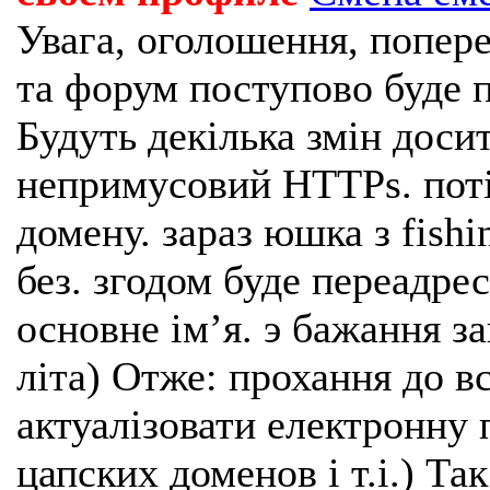
Увага, оголошення, попере
та форум поступово буде п
Будуть декілька змін доси
непримусовий HTTPs. поті
домену. зараз юшка з fishi
без. згодом буде переадрес
основне імʼя. э бажання з
літа) Отже: прохання до в
актуалізовати електронну 
цапских доменов і т.і.) Та