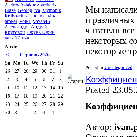
Andrey Astakhov
archerix
Мы написали 
Blaze
Geolog
iva
Mymonik
R6Ibosek
sva
tehma
vip-
и различных
broker
Volk1
vovan45
АлександрI
Андрей
читатели все
Круговой
Окунь Юрий
ватч 77
вяч
некоторых со
Архів
некоторые тр
<
Серпень 2026
Su
Mo
Tu
We
Th
Fr
Sa
Posted in
Uncategorized
26
27
28
29
30
31
1
Коэффициен
2
3
4
5
6
7
8
Posted 23.05.
9
10
11
12
13
14
15
16
17
18
19
20
21
22
Коэффициен
23
24
25
26
27
28
29
30
31
1
2
3
4
5
Автор:
ivan.