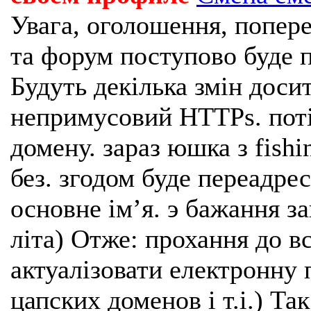
Увага, оголошення, попере
та форум поступово буде п
Будуть декілька змін доси
непримусовий HTTPs. поті
домену. зараз юшка з fishi
без. згодом буде переадрес
основне імʼя. э бажання з
літа) Отже: прохання до в
актуалізовати електронну 
цапских доменов і т.і.) Та