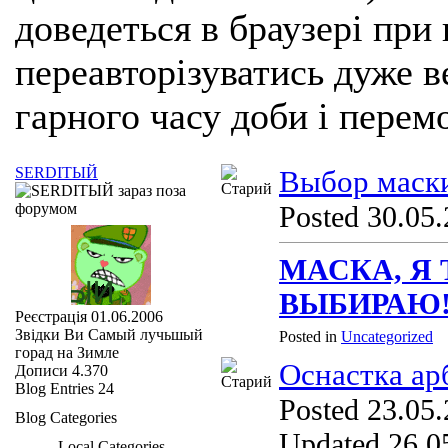
доведеться в браузері при
переавторізуватись дуже ве
гарного часу доби і перем
SERDIТЫЙ
Выбор маск
Posted 30.05.
МАСКА, Я 
ВЫБИРАЮ
Реєстрація
01.06.2006
Звідки Ви
Самый лучьшый
Posted in
Uncategorized
горад на Зимле
Оснастка ар
Дописи
4.370
Blog Entries
24
Posted 23.05.
Blog Categories
Updated 26.05
Local Categories