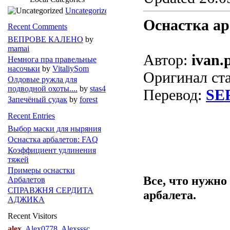
Uncategorized
Оснастка ар
Recent Comments
ВЕПРОВЕ КАЛЕНО
by
mamai
Автор:
ivan.
Немнога пра правельные
насочьки
by
VitaliySom
Оригинал ст
Олдовые ружла для
подводной охоты....
by
stas4
Перевод:
SE
Запечёный судак
by
forest
Recent Entries
Выбор маски для ныряния
Оснастка арбалетов: FAQ
Коэффициент удлинения
тяжей
Примеры оснастки
Все, что нужно
Арбалетов
СПРАВЖНЯ СЕРДИТА
арбалета.
АДЖИКА
Recent Visitors
alex
Alex0778
Alexsssc