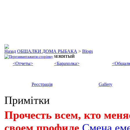
ОБЩАЛКИ ДОМА РЫБАКА
>
Blogs
SERDIТЫЙ
<Отчеты>
<Барахолка>
<Общалк
Реєстрація
Gallery
Примітки
Прочесть всем, кто меня
своем профиле
Смена ем