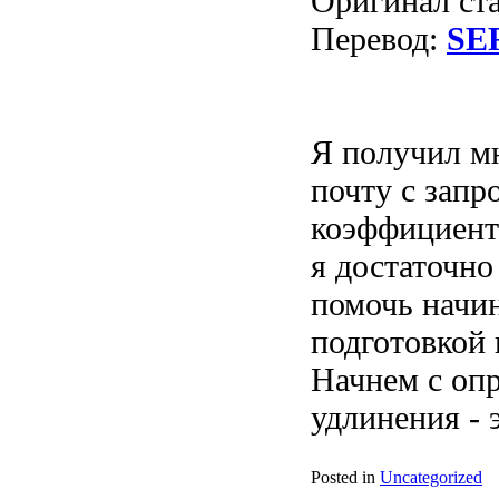
Оригинал ст
Перевод:
SE
Я получил м
почту с запр
коэффициенто
я достаточно
помочь начи
подготовкой 
Начнем с оп
удлинения - э
Posted in
Uncategorized