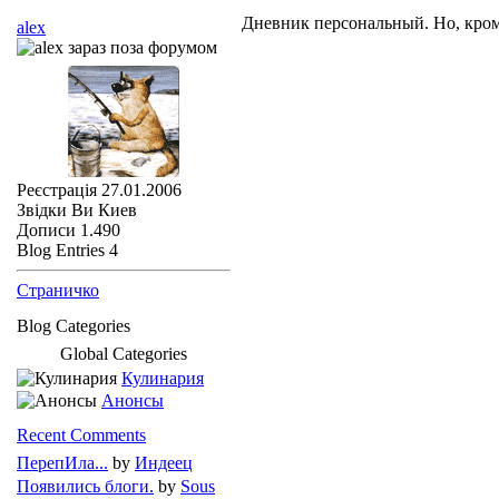
Дневник персональный. Но, кро
alex
Реєстрація
27.01.2006
Звідки Ви
Киев
Дописи
1.490
Blog Entries
4
Страничко
Blog Categories
Global Categories
Кулинария
Анонсы
Recent Comments
ПерепИла...
by
Индеец
Появились блоги.
by
Sous