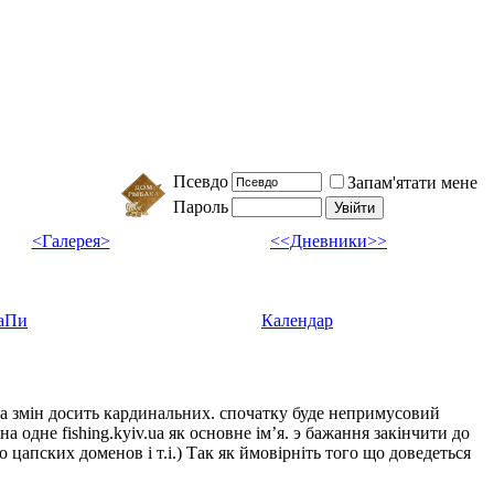
Псевдо
Запам'ятати мене
Пароль
<Галерея>
<<Дневники>>
аПи
Календар
ка змін досить кардинальних. спочатку буде непримусовий
а одне fishing.kyiv.ua як основне імʼя. э бажання закінчити до
цапских доменов і т.і.) Так як ймовірніть того що доведеться