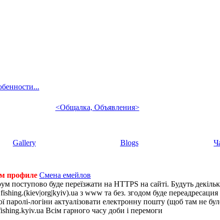
бенности...
<Общалка, Объявления>
Gallery
Blogs
Ч
ем профиле
Смена емейлов
рум поступово буде переїзжати на HTTPS на сайті. Будуть декіль
shing.(kiev|org|kyiv).ua з www та без. згодом буде переадресация н
 паролі-логіни актуалізовати електронну пошту (щоб там не було 
ishing.kyiv.ua Всім гарного часу доби і перемоги