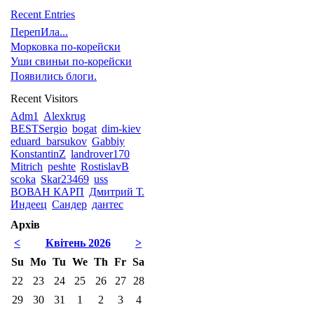
Recent Entries
ПерепИла...
Морковка по-корейски
Уши свиньи по-корейски
Появились блоги.
Recent Visitors
Adm1
Alexkrug
BESTSergio
bogat
dim-kiev
eduard_barsukov
Gabbiy
KonstantinZ
landrover170
Mitrich
peshte
RostislavB
scoka
Skar23469
uss
ВОВАН КАРП
Дмитрий Т.
Индеец
Сандер
дантес
Архів
<
Квітень 2026
>
Su
Mo
Tu
We
Th
Fr
Sa
22
23
24
25
26
27
28
29
30
31
1
2
3
4