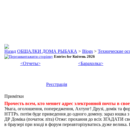
ОБЩАЛКИ ДОМА РЫБАКА
>
Blogs
>
Технические осо
Entries for Квітень 2026
<Отчеты>
<Барахолка>
Реєстрація
Примітки
Прочесть всем, кто меняет адрес электронной почты в сво
Увага, оголошення, попередження, Ахтунг! Друзі, домік та фо
HTTPs. потім буде приведення до одного домену. зараз юшка з fi
ДР Доміка (початок літа) Отже: прохання до всіх ЗГАДАТИ свої
в браузері при вході в форум переавторізуватись дуже велика. f