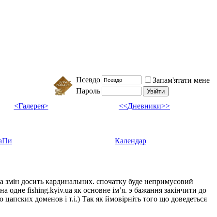
Псевдо
Запам'ятати мене
Пароль
<Галерея>
<<Дневники>>
аПи
Календар
ка змін досить кардинальних. спочатку буде непримусовий
а одне fishing.kyiv.ua як основне імʼя. э бажання закінчити до
цапских доменов і т.і.) Так як ймовірніть того що доведеться