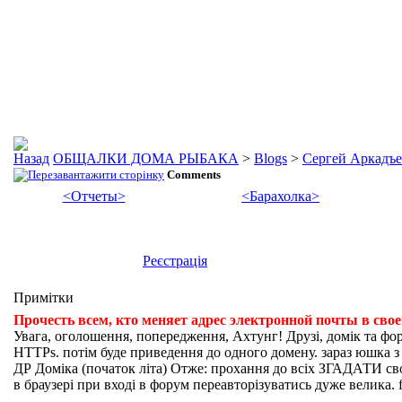
ОБЩАЛКИ ДОМА РЫБАКА
>
Blogs
>
Сергей Аркадъ
Comments
<Отчеты>
<Барахолка>
Реєстрація
Примітки
Прочесть всем, кто меняет адрес электронной почты в сво
Увага, оголошення, попередження, Ахтунг! Друзі, домік та фо
HTTPs. потім буде приведення до одного домену. зараз юшка з fi
ДР Доміка (початок літа) Отже: прохання до всіх ЗГАДАТИ свої
в браузері при вході в форум переавторізуватись дуже велика. f