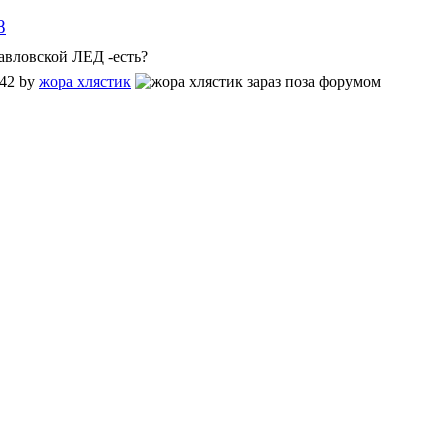
8
авловской ЛЕД -есть?
:42 by
жора хлястик