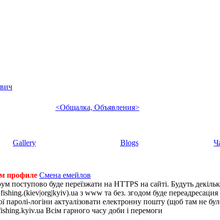
евич
<Общалка, Объявления>
Gallery
Blogs
Ч
ем профиле
Смена емейлов
рум поступово буде переїзжати на HTTPS на сайті. Будуть декіль
shing.(kiev|org|kyiv).ua з www та без. згодом буде переадресация н
 паролі-логіни актуалізовати електронну пошту (щоб там не було 
ishing.kyiv.ua Всім гарного часу доби і перемоги