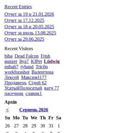
Recent Entries
Отчет за 19 и 21.01.2026
Отчет за 17.12.2025
Отчет за 18 и 20.05.2025
Отчет за июль 13.08.2025
Отчет за 29.06.2025
Recent Visitors
biba
Dead Falcon
Frish
gunzer
Ilya7
KIPet
Lüdwig
miha67
ryband
Tric0n
workforashot
Валентина
Лексей
Максим1177
Продавець
Сідий 62
УсатыйПолосатый
ватч 77
пасечник
славик1
Архів
<
Серпень 2026
Su
Mo
Tu
We
Th
Fr
Sa
26
27
28
29
30
31
1