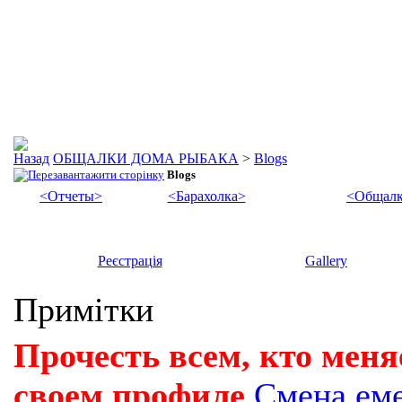
ОБЩАЛКИ ДОМА РЫБАКА
>
Blogs
Blogs
<Отчеты>
<Барахолка>
<Общалк
Реєстрація
Gallery
Примітки
Прочесть всем, кто меня
своем профиле
Смена ем