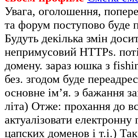
Увага, оголошення, попере
та форум поступово буде п
Будуть декілька змін доси
непримусовий HTTPs. поті
домену. зараз юшка з fishi
без. згодом буде переадрес
основне імʼя. э бажання з
літа) Отже: прохання до в
актуалізовати електронну 
цапских доменов і т.і.) Та