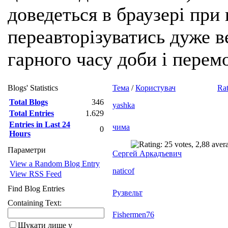
доведеться в браузері при
переавторізуватись дуже ве
гарного часу доби і перем
Blogs' Statistics
Тема
/
Користувач
Rat
Total Blogs
346
yashka
Total Entries
1.629
Entries in Last 24
чима
0
Hours
Параметри
Сергей Аркадъевич
View a Random Blog Entry
naticof
View RSS Feed
Find Blog Entries
Рузвельт
Containing Text:
Fishermen76
Шукати лише у