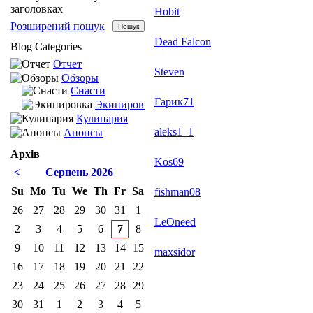
заголовках
Hobit
Розширений пошук
Dead Falcon
Blog Categories
Отчет
Steven
Обзоры
Снасти
Гарик71
Экипировка
Кулинария
aleks1_1
Анонсы
Архів
Kos69
<
Серпень 2026
Su
Mo
Tu
We
Th
Fr
Sa
fishman08
26
27
28
29
30
31
1
LeOneed
2
3
4
5
6
7
8
9
10
11
12
13
14
15
maxsidor
16
17
18
19
20
21
22
23
24
25
26
27
28
29
30
31
1
2
3
4
5