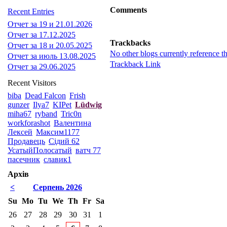
Comments
Recent Entries
Отчет за 19 и 21.01.2026
Отчет за 17.12.2025
Trackbacks
Отчет за 18 и 20.05.2025
No other blogs currently reference th
Отчет за июль 13.08.2025
Trackback Link
Отчет за 29.06.2025
Recent Visitors
biba
Dead Falcon
Frish
gunzer
Ilya7
KIPet
Lüdwig
miha67
ryband
Tric0n
workforashot
Валентина
Лексей
Максим1177
Продавець
Сідий 62
УсатыйПолосатый
ватч 77
пасечник
славик1
Архів
<
Серпень 2026
Su
Mo
Tu
We
Th
Fr
Sa
26
27
28
29
30
31
1