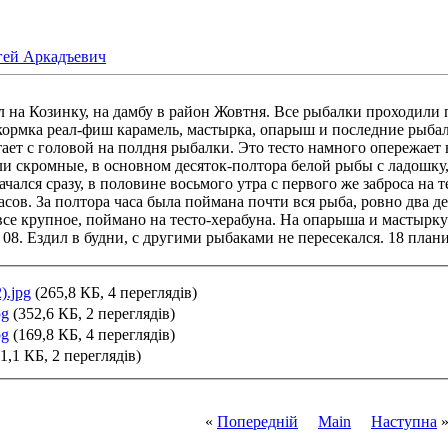
гей Аркадъевич
л на Козинку, на дамбу в район Жовтня. Все рыбалки проходили 
рикормка реал-фиш карамель, мастырка, опарыш и последние рыбал
тает с головой на полдня рыбалки. Это тесто намного опережает 
ли скромные, в основном десяток-полтора белой рыбы с ладошку,
чался сразу, в половине восьмого утра с первого же заброса на 
сов. За полтора часа была поймана почти вся рыба, ровно два де
 все крупное, поймано на тесто-херабуна. На опарыша и мастырк
. 08. Ездил в будни, с другими рыбаками не пересекался. 18 пла
).jpg
(265,8 КБ, 4 переглядів)
pg
(352,6 КБ, 2 переглядів)
pg
(169,8 КБ, 4 переглядів)
1,1 КБ, 2 переглядів)
«
Попередній
Main
Наступна