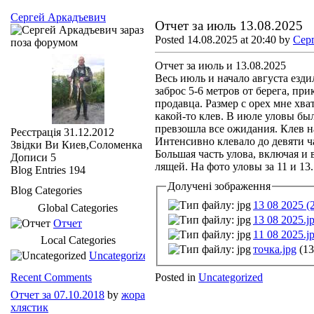
Сергей Аркадъевич
Отчет за июль 13.08.2025
Posted 14.08.2025 at 20:40 by
Сер
Отчет за июль и 13.08.2025
Весь июль и начало августа езди
заброс 5-6 метров от берега, п
продавца. Размер с орех мне хва
какой-то клев. В июле уловы бы
превзошла все ожидания. Клев на
Реєстрація
31.12.2012
Интенсивно клевало до девяти ча
Звідки Ви
Киев,Соломенка
Большая часть улова, включая и
Дописи
5
лящей. На фото уловы за 11 и 13
Blog Entries
194
Долучені зображення
Blog Categories
13 08 2025 (2
Global Categories
13 08 2025.j
Отчет
11 08 2025.j
Local Categories
точка.jpg
(13
Uncategorized
Posted in
Uncategorized
Recent Comments
Отчет за 07.10.2018
by
жора
хлястик