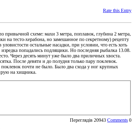
Rate this Entry
по привычной схеме: махи 3 метра, поплавок, глубина 2 метра,
ки на тесто-херабона, но замешанное по секретному) рецепту
в уловистости остальные насадки, при условии, что есть хоть
 изредка попадались подлящики. Но последняя рыбалка 13.08.
тесто. Через десять минут уже было два приличных хвоста.
сятка. После девяти и до полудня только пару поклевок.
у поклевок почти не было. Было два схода у ног крупных
нирую на хищника.
Переглядів
20943
Comments
0
»