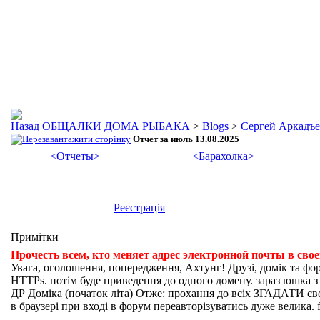
ОБЩАЛКИ ДОМА РЫБАКА
>
Blogs
>
Сергей Аркадъ
Отчет за июль 13.08.2025
<Отчеты>
<Барахолка>
Реєстрація
Примітки
Прочесть всем, кто меняет адрес электронной почты в сво
Увага, оголошення, попередження, Ахтунг! Друзі, домік та фо
HTTPs. потім буде приведення до одного домену. зараз юшка з fi
ДР Доміка (початок літа) Отже: прохання до всіх ЗГАДАТИ свої
в браузері при вході в форум переавторізуватись дуже велика. f