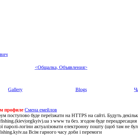
евич
<Общалка, Объявления>
Gallery
Blogs
Ч
ем профиле
Смена емейлов
рум поступово буде переїзжати на HTTPS на сайті. Будуть декіль
shing.(kiev|org|kyiv).ua з www та без. згодом буде переадресация н
 паролі-логіни актуалізовати електронну пошту (щоб там не було 
ishing.kyiv.ua Всім гарного часу доби і перемоги