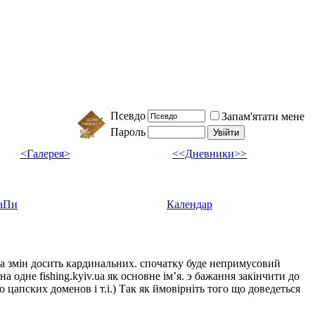
Псевдо
Запам'ятати мене
Пароль
<Галерея>
<<Дневники>>
аПи
Календар
ка змін досить кардинальних. спочатку буде непримусовий
а одне fishing.kyiv.ua як основне імʼя. э бажання закінчити до
цапских доменов і т.і.) Так як ймовірніть того що доведеться