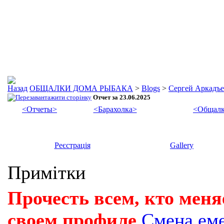
ОБЩАЛКИ ДОМА РЫБАКА
>
Blogs
>
Сергей Аркадъ
Отчет за 23.06.2025
<Отчеты>
<Барахолка>
<Общалк
Реєстрація
Gallery
Примітки
Прочесть всем, кто меня
своем профиле
Смена ем