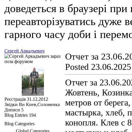
доведеться в браузері при
переавторізуватись дуже ве
гарного часу доби і перем
Сергей Аркадъевич
Отчет за 23.06.2
Posted 23.06.2025
Отчет за 23.06.20
Жовтень, Козинка
Реєстрація
31.12.2012
метров от берега
Звідки Ви
Киев,Соломенка
Дописи
5
мастырка, хлеб, 
Blog Entries
194
конопля. Клев с 8
Blog Categories
Global Categories