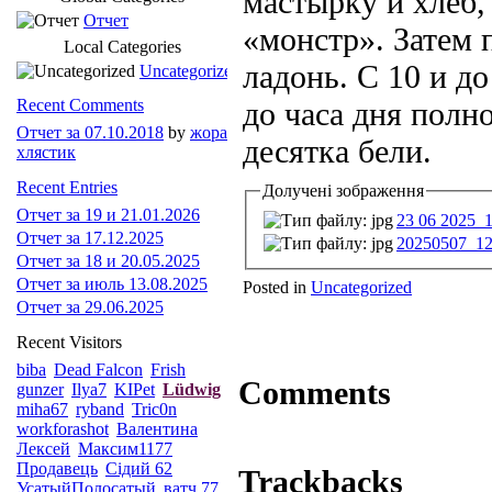
мастырку и хлеб,
Отчет
«монстр». Затем п
Local Categories
ладонь. С 10 и до
Uncategorized
Recent Comments
до часа дня полн
Отчет за 07.10.2018
by
жора
десятка бели.
хлястик
Recent Entries
Долучені зображення
Отчет за 19 и 21.01.2026
23 06 2025_1
Отчет за 17.12.2025
20250507_12
Отчет за 18 и 20.05.2025
Отчет за июль 13.08.2025
Posted in
Uncategorized
Отчет за 29.06.2025
Recent Visitors
biba
Dead Falcon
Frish
Comments
gunzer
Ilya7
KIPet
Lüdwig
miha67
ryband
Tric0n
workforashot
Валентина
Лексей
Максим1177
Продавець
Сідий 62
Trackbacks
УсатыйПолосатый
ватч 77