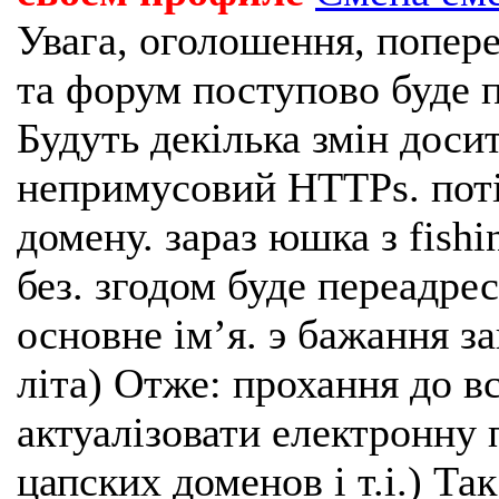
Увага, оголошення, попере
та форум поступово буде п
Будуть декілька змін доси
непримусовий HTTPs. поті
домену. зараз юшка з fishi
без. згодом буде переадрес
основне імʼя. э бажання з
літа) Отже: прохання до в
актуалізовати електронну 
цапских доменов і т.і.) Та