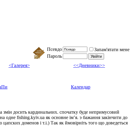
Псевдо
Запам'ятати мене
Пароль
<Галерея>
<<Дневники>>
аПи
Календар
ка змін досить кардинальних. спочатку буде непримусовий
а одне fishing.kyiv.ua як основне імʼя. э бажання закінчити до
цапских доменов і т.і.) Так як ймовірніть того що доведеться