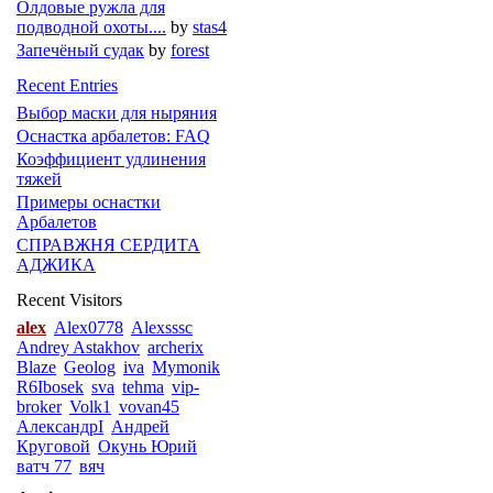
Олдовые ружла для
подводной охоты....
by
stas4
Запечёный судак
by
forest
Recent Entries
Выбор маски для ныряния
Оснастка арбалетов: FAQ
Коэффициент удлинения
тяжей
Примеры оснастки
Арбалетов
СПРАВЖНЯ СЕРДИТА
АДЖИКА
Recent Visitors
alex
Alex0778
Alexsssc
Andrey Astakhov
archerix
Blaze
Geolog
iva
Mymonik
R6Ibosek
sva
tehma
vip-
broker
Volk1
vovan45
АлександрI
Андрей
Круговой
Окунь Юрий
ватч 77
вяч