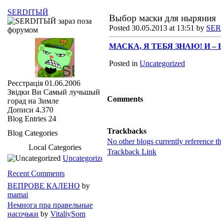
SERDIТЫЙ
Выбор маски для ныряния
Posted 30.05.2013 at 13:51 by
SE
МАСКА, Я ТЕБЯ ЗНАЮ! И –
Posted in
Uncategorized
Реєстрація
01.06.2006
Звідки Ви
Самый лучьшый
Comments
горад на Зимле
Дописи
4.370
Blog Entries
24
Trackbacks
Blog Categories
No other blogs currently reference th
Local Categories
Trackback Link
Uncategorized
Recent Comments
ВЕПРОВЕ КАЛЕНО
by
mamai
Немнога пра правельные
насочьки
by
VitaliySom