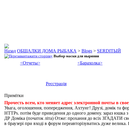
ОБЩАЛКИ ДОМА РЫБАКА
>
Blogs
>
SERDIТЫЙ
Выбор маски для ныряния
<Отчеты>
<Барахолка>
Реєстрація
Примітки
Прочесть всем, кто меняет адрес электронной почты в сво
Увага, оголошення, попередження, Ахтунг! Друзі, домік та фо
HTTPs. потім буде приведення до одного домену. зараз юшка з fi
ДР Доміка (початок літа) Отже: прохання до всіх ЗГАДАТИ свої
в браузері при вході в форум переавторізуватись дуже велика. f