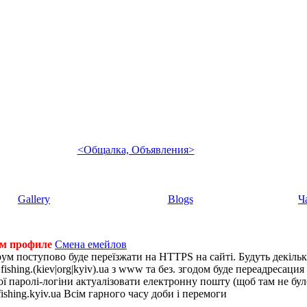
<Общалка, Объявления>
Gallery
Blogs
Ч
ем профиле
Смена емейлов
рум поступово буде переїзжати на HTTPS на сайті. Будуть декіль
shing.(kiev|org|kyiv).ua з www та без. згодом буде переадресация н
 паролі-логіни актуалізовати електронну пошту (щоб там не було 
ishing.kyiv.ua Всім гарного часу доби і перемоги