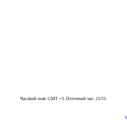
Часовий пояс GMT +3. Поточний час:
23:55
.
v