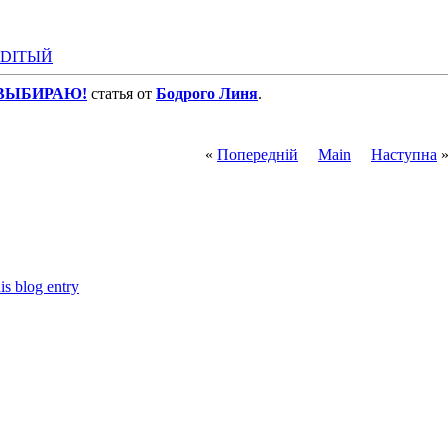
RDIТЫЙ
 ВЫБИРАЮ!
статья от
Бодрого Линя
.
«
Попередній
Main
Наступна
is blog entry