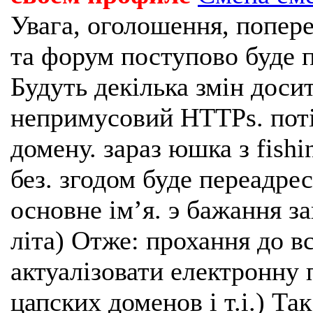
Увага, оголошення, попере
та форум поступово буде п
Будуть декілька змін доси
непримусовий HTTPs. поті
домену. зараз юшка з fishi
без. згодом буде переадрес
основне імʼя. э бажання з
літа) Отже: прохання до в
актуалізовати електронну 
цапских доменов і т.і.) Та