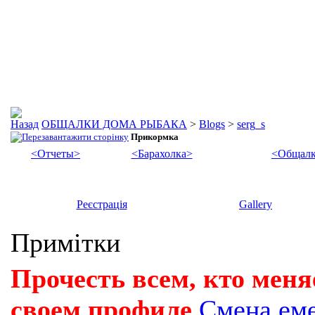
ОБЩАЛКИ ДОМА РЫБАКА
>
Blogs
>
serg_s
Прикормка
<Отчеты>
<Барахолка>
<Общалк
Реєстрація
Gallery
Примітки
Прочесть всем, кто меня
своем профиле
Смена ем