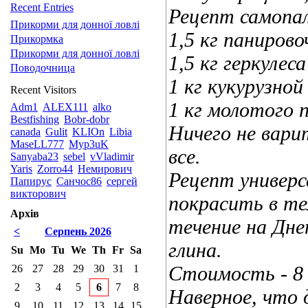
Recent Entries
Рецепт самопа
Прикорми для донної ловлі
1,5 кг панирово
Прикормка
Прикорми для донної ловлі
1,5 кг геркулес
Поводочница
1 кг кукурузной
Recent Visitors
1 кг молотого 
Adm1
ALEX111
alko
Bestfishing
Bobr-dobr
Ничего не вари
canada
Gulit
KLIOn
Libia
MaseLL777
Myp3uK
все.
Sanyaba23
sebel
vVladimir
Yaris
Zorro44
Немирович
Рецепт универс
Папирус
Санчос86
сергей
викторович
покрасить в те
Архів
течение на Днеп
<
Серпень 2026
глина.
Su
Mo
Tu
We
Th
Fr
Sa
Стоимость - 8 г
26
27
28
29
30
31
1
2
3
4
5
6
7
8
Наверное, что 
9
10
11
12
13
14
15