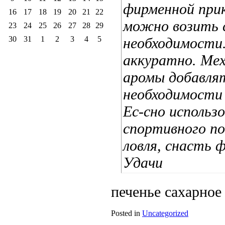
фирменной прик
16
17
18
19
20
21
22
можно возить с
23
24
25
26
27
28
29
30
31
1
2
3
4
5
необходимости.
аккуратно. Мех
аромы добавлят
необходимости 
Ес-сно использ
спортивного по
ловля, снасть 
Удачи
печенье сахарное
Posted in
Uncategorized