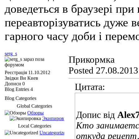
доведеться в браузері при
переавторізуватись дуже ве
гарного часу доби і перем
serg_s
Прикормка
Posted 27.08.2013
Реєстрація
11.10.2012
Звідки Ви
Киев
Дописи
0
Цитата:
Blog Entries
4
Blog Categories
Global Categories
Допис від
Alex
Обзоры
Экипировка
Кто занимаетс
Local Categories
Uncategorized
откуда рецепт,