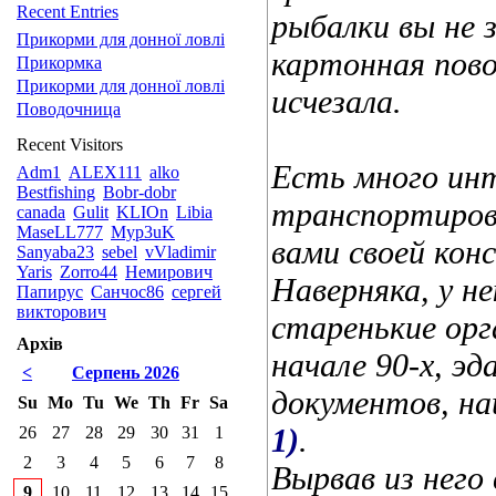
Recent Entries
рыбалки вы не 
Прикорми для донної ловлі
картонная пово
Прикормка
Прикорми для донної ловлі
исчезала.
Поводочница
Recent Visitors
Есть много инт
Adm1
ALEX111
alko
Bestfishing
Bobr-dobr
транспортировк
canada
Gulit
KLIOn
Libia
MaseLL777
Myp3uK
вами своей кон
Sanyaba23
sebel
vVladimir
Yaris
Zorro44
Немирович
Наверняка, у н
Папирус
Санчос86
сергей
викторович
старенькие орг
Архів
начале 90-х, э
<
Серпень 2026
документов, на
Su
Mo
Tu
We
Th
Fr
Sa
1)
.
26
27
28
29
30
31
1
2
3
4
5
6
7
8
Вырвав из него 
9
10
11
12
13
14
15