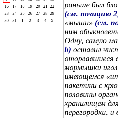
раньше был бло
16
17
18
19
20
21
22
(см. позицию 2
23
24
25
26
27
28
29
30
31
1
2
3
4
5
«мыши»
(см. п
ним обыкновен
Одну, самую м
b)
оставил чист
оторвавшиеся в
мормышки иголк
имеющемся «ш
пакетики с кр
половины орган
хранилищем для
перегородки, и 