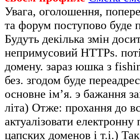
Увага, оголошення, попере
та форум поступово буде п
Будуть декілька змін доси
непримусовий HTTPs. поті
домену. зараз юшка з fishi
без. згодом буде переадрес
основне імʼя. э бажання з
літа) Отже: прохання до в
актуалізовати електронну 
цапских доменов і т.і.) Та