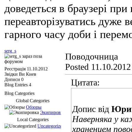
доведеться в браузері при
переавторізуватись дуже ве
гарного часу доби і перем
serg_s
Поводочница
Posted 11.10.2012
Реєстрація
11.10.2012
Звідки Ви
Киев
Дописи
0
Цитата:
Blog Entries
4
Blog Categories
Global Categories
Допис від
Юри
Обзоры
Экипировка
Наверняка у ка
Local Categories
Uncategorized
хранением повод