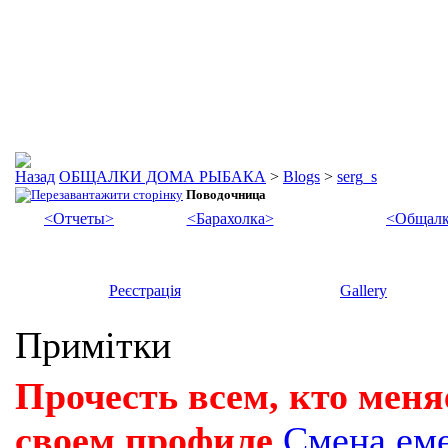
ОБЩАЛКИ ДОМА РЫБАКА
>
Blogs
>
serg_s
Поводочница
<Отчеты>
<Барахолка>
<Общалк
Реєстрація
Gallery
Примітки
Прочесть всем, кто меня
своем профиле
Смена ем