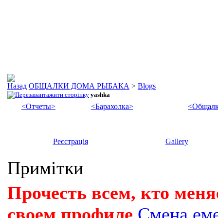
ОБЩАЛКИ ДОМА РЫБАКА
>
Blogs
yashka
<Отчеты>
<Барахолка>
<Общалк
Реєстрація
Gallery
Примітки
Прочесть всем, кто меня
своем профиле
Смена ем