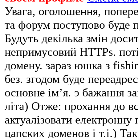
Увага, оголошення, попере
та форум поступово буде п
Будуть декілька змін доси
непримусовий HTTPs. поті
домену. зараз юшка з fishi
без. згодом буде переадрес
основне імʼя. э бажання з
літа) Отже: прохання до в
актуалізовати електронну 
цапских доменов і т.і.) Та