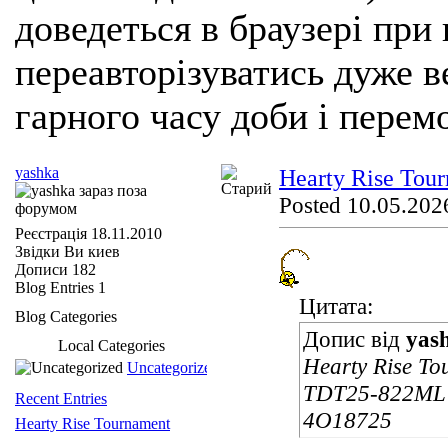
доведеться в браузері при
переавторізуватись дуже ве
гарного часу доби і перем
yashka
Hearty Rise Tou
Posted 10.05.2026
Реєстрація
18.11.2010
Звідки Ви
киев
Дописи
182
Blog Entries
1
Цитата:
Blog Categories
Допис від
yas
Local Categories
Hearty Rise To
Uncategorized
TDT25-822ML 2
Recent Entries
4O18725
Hearty Rise Tournament