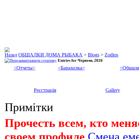
ОБЩАЛКИ ДОМА РЫБАКА
>
Blogs
>
Zodios
Entries for Червень 2026
<Отчеты>
<Барахолка>
<Общалк
Реєстрація
Gallery
Примітки
Прочесть всем, кто меня
своем профиле
Смена ем