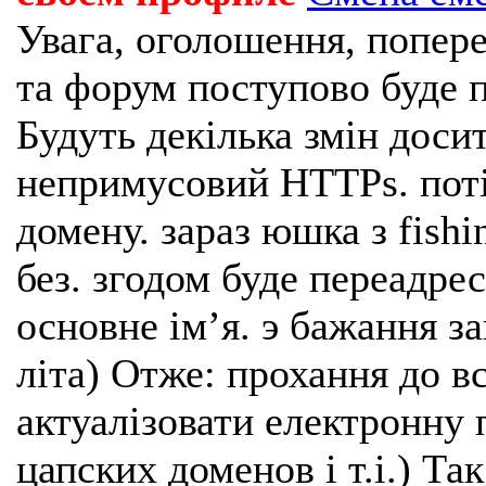
Увага, оголошення, попере
та форум поступово буде п
Будуть декілька змін доси
непримусовий HTTPs. поті
домену. зараз юшка з fishi
без. згодом буде переадрес
основне імʼя. э бажання з
літа) Отже: прохання до в
актуалізовати електронну 
цапских доменов і т.і.) Та