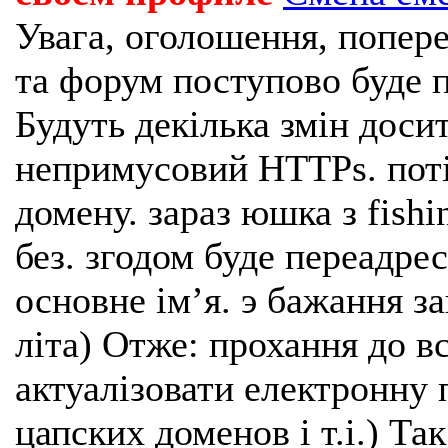
Увага, оголошення, попере
та форум поступово буде п
Будуть декілька змін доси
непримусовий HTTPs. поті
домену. зараз юшка з fishi
без. згодом буде переадрес
основне імʼя. э бажання з
літа) Отже: прохання до в
актуалізовати електронну 
цапских доменов і т.і.) Та