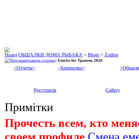
ОБЩАЛКИ ДОМА РЫБАКА
>
Blogs
>
Zodios
Entries for Травень 2026
<Отчеты>
<Барахолка>
<Общалк
Реєстрація
Gallery
Примітки
Прочесть всем, кто меня
своем профиле
Смена ем