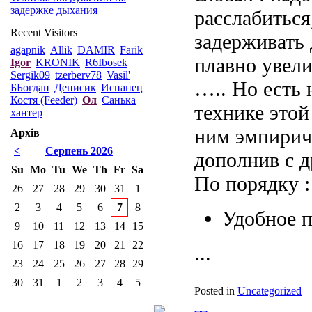
задержке дыхания
расслабиться
Recent Visitors
задерживать 
agapnik
Allik
DAMIR
Farik
плавно увели
Igor
KRONIK
R6Ibosek
Sergik09
tzerberv78
Vasil'
….. Но есть 
ББогдан
Денисик
Испанец
Костя (Feeder)
Ол
Санька
технике этой
хантер
ним эмпирич
Архів
<
Серпень 2026
дополнив с д
Su
Mo
Tu
We
Th
Fr
Sa
По порядку :
26
27
28
29
30
31
1
2
3
4
5
6
7
8
Удобное п
9
10
11
12
13
14
15
16
17
18
19
20
21
22
...
23
24
25
26
27
28
29
30
31
1
2
3
4
5
Posted in
Uncategorized