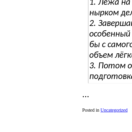
1.
Лёжа на
нырком дел
2.
Заверша
особенный
бы с самог
объем лёгк
3.
Потом о
подготовк
...
Posted in
Uncategorized