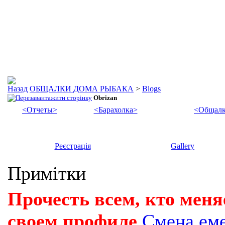
ОБЩАЛКИ ДОМА РЫБАКА
>
Blogs
Obrizan
<Отчеты>
<Барахолка>
<Общалк
Реєстрація
Gallery
Примітки
Прочесть всем, кто меня
своем профиле
Смена ем