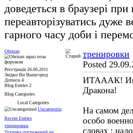
доведеться в браузері при
переавторізуватись дуже ве
гарного часу доби і перем
Obrizan
тренировки
Posted 29.09.
Реєстрація
26.06.2011
Звідки Ви
Вышгород
ИТАААК! Ин
Дописи
4
Blog Entries
2
Дракона!
Blog Categories
Local Categories
На самом дел
Uncategorized
особо военно
Recent Entries
тренировки
словах : над
Техника погружений на