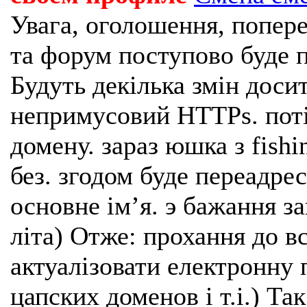
Увага, оголошення, попере
та форум поступово буде п
Будуть декілька змін доси
непримусовий HTTPs. поті
домену. зараз юшка з fishi
без. згодом буде переадрес
основне імʼя. э бажання з
літа) Отже: прохання до в
актуалізовати електронну 
цапских доменов і т.і.) Та