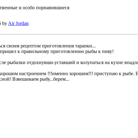
твенные и особо порнавившиеся
5 by
Air Jordan
ься своим рецептом приготовления таранки...
 пришел к правильному приготовлению рыбы к пиву!
сле рыбалки отдохнувши-уставший и колупаться на кухне впадло
 хорошим настроением !!!именно хорошим!!! приступаю к рыбе. 
сной! Взвешиваем рыбу...берем...