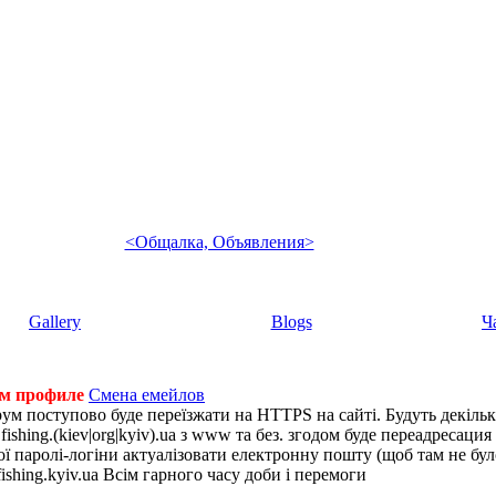
<Общалка, Объявления>
Gallery
Blogs
Ч
ем профиле
Смена емейлов
рум поступово буде переїзжати на HTTPS на сайті. Будуть декіль
shing.(kiev|org|kyiv).ua з www та без. згодом буде переадресация н
 паролі-логіни актуалізовати електронну пошту (щоб там не було 
ishing.kyiv.ua Всім гарного часу доби і перемоги