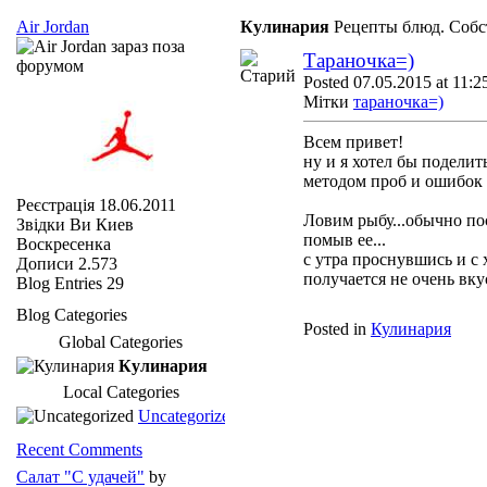
Air Jordan
Кулинария
Рецепты блюд. Собс
Тараночка=)
Posted 07.05.2015 at 11:2
Мітки
тараночка=)
Всем привет!
ну и я хотел бы поделит
методом проб и ошибок
Реєстрація
18.06.2011
Ловим рыбу...обычно по
Звідки Ви
Киев
помыв ее...
Воскресенка
с утра проснувшись и с
Дописи
2.573
получается не очень вку
Blog Entries
29
Blog Categories
Posted in
Кулинария
Global Categories
Кулинария
Local Categories
Uncategorized
Recent Comments
Салат "С удачей"
by