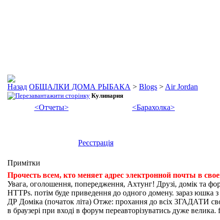
ОБЩАЛКИ ДОМА РЫБАКА
>
Blogs
>
Air Jordan
Кулинария
<Отчеты>
<Барахолка>
Реєстрація
Примітки
Прочесть всем, кто меняет адрес электронной почты в сво
Увага, оголошення, попередження, Ахтунг! Друзі, домік та фо
HTTPs. потім буде приведення до одного домену. зараз юшка з fi
ДР Доміка (початок літа) Отже: прохання до всіх ЗГАДАТИ свої
в браузері при вході в форум переавторізуватись дуже велика. f