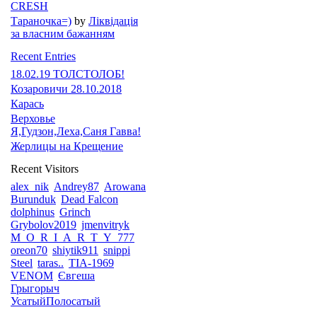
CRESH
Тараночка=)
by
Ліквідація
за власним бажанням
Recent Entries
18.02.19 ТОЛСТОЛОБ!
Козаровичи 28.10.2018
Карась
Верховье
Я,Гудзон,Леха,Саня Гавва!
Жерлицы на Крещение
Recent Visitors
alex_nik
Andrey87
Arowana
Burunduk
Dead Falcon
dolphinus
Grinch
Grybolov2019
jmenvitryk
M_O_R_I_A_R_T_Y_777
oreon70
shiytik911
snippi
Steel
taras..
TIA-1969
VENOM
Євгеша
Грыгорыч
УсатыйПолосатый