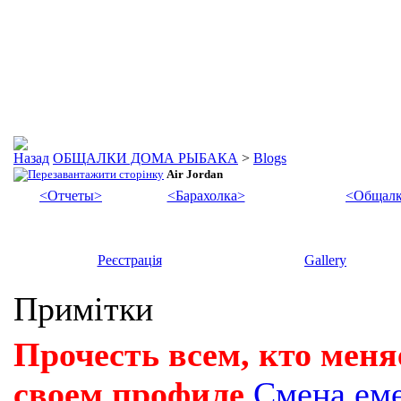
ОБЩАЛКИ ДОМА РЫБАКА
>
Blogs
Air Jordan
<Отчеты>
<Барахолка>
<Общалк
Реєстрація
Gallery
Примітки
Прочесть всем, кто меня
своем профиле
Смена ем