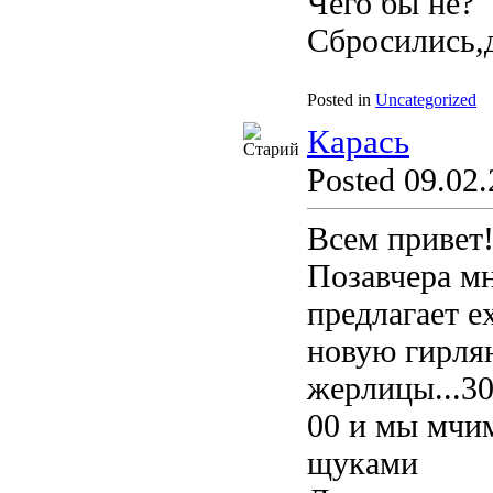
Чего бы не?
Сбросились,д
Posted in
Uncategorized
Карась
Posted 09.02.
Всем привет
Позавчера мн
предлагает е
новую гирлян
жерлицы...30
00 и мы мчим
щуками