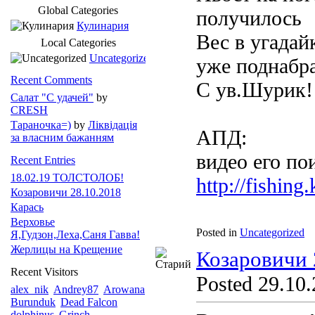
Global Categories
получилось
Кулинария
Вес в угадайк
Local Categories
Uncategorized
уже поднабр
Recent Comments
С ув.Шурик!
Салат "С удачей"
by
CRESH
Тараночка=)
by
Ліквідація
АПД:
за власним бажанням
видео его по
Recent Entries
18.02.19 ТОЛСТОЛОБ!
http://fishin
Козаровичи 28.10.2018
Карась
Верховье
Posted in
Uncategorized
Я,Гудзон,Леха,Саня Гавва!
Жерлицы на Крещение
Козаровичи 
Recent Visitors
Posted 29.10.
alex_nik
Andrey87
Arowana
Burunduk
Dead Falcon
dolphinus
Grinch