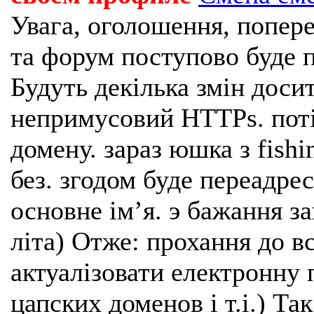
Увага, оголошення, попере
та форум поступово буде п
Будуть декілька змін доси
непримусовий HTTPs. поті
домену. зараз юшка з fishi
без. згодом буде переадрес
основне імʼя. э бажання з
літа) Отже: прохання до в
актуалізовати електронну 
цапских доменов і т.і.) Та