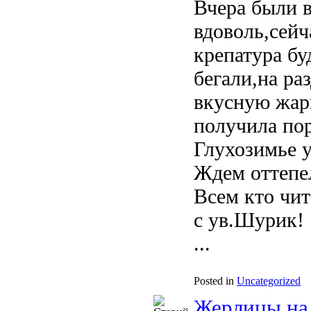
Вчера были в
вдоволь,сейч
крепатура буд
бегали,на ра
вкусную жар
получила по
Глухозимье у
Ждем оттепел
Всем кто чи
с ув.Шурик!
...
Posted in
Uncategorized
Жерлицы на