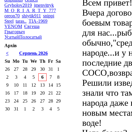
Всем привет
Grybolov2019
jmenvitryk
Вчера догово
M_O_R_I_A_R_T_Y_777
oreon70
shiytik911
snippi
боевым това
Steel
taras..
TIA-1969
VENOM
Євгеша
для нас...ры
Грыгорыч
УсатыйПолосатый
обычно,"сред
Архів
народе...и у 
<
Серпень 2026
последние д
Su
Mo
Tu
We
Th
Fr
Sa
26
27
28
29
30
31
1
СОСО,возвращ
2
3
4
5
6
7
8
Решили извед
9
10
11
12
13
14
15
знали что та
16
17
18
19
20
21
22
народа даже 
23
24
25
26
27
28
29
30
31
1
2
3
4
5
новым местам
воде!