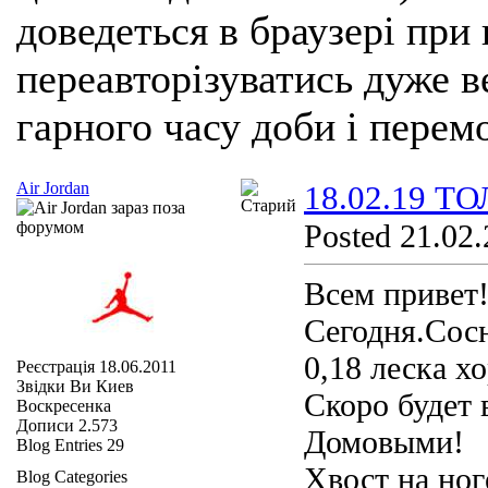
доведеться в браузері при
переавторізуватись дуже ве
гарного часу доби і перем
Air Jordan
18.02.19 Т
Posted 21.02.
Всем привет
Сегодня.Сос
0,18 леска х
Реєстрація
18.06.2011
Звідки Ви
Киев
Скоро будет 
Воскресенка
Дописи
2.573
Домовыми!
Blog Entries
29
Хвост на ног
Blog Categories