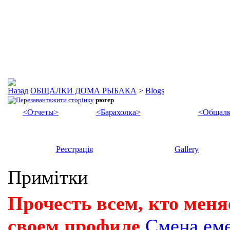
ОБЩАЛКИ ДОМА РЫБАКА
>
Blogs
рюгер
<Отчеты>
<Барахолка>
<Общалк
Реєстрація
Gallery
Примітки
Прочесть всем, кто меня
своем профиле
Смена ем