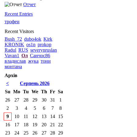
Отчет
Recent Entries
трофеи
Recent Visitors
Bush_72
dubo4ok
Kirk
KRONIK
os1n
prokop
Radul
RUS
severynruslan
Vavan1
Ол
Санчос86
владислав
жука
тони
монтана
Архів
<
Серпень 2026
Su
Mo
Tu
We
Th
Fr
Sa
26
27
28
29
30
31
1
2
3
4
5
6
7
8
9
10
11
12
13
14
15
16
17
18
19
20
21
22
23
24
25
26
27
28
29