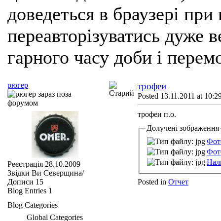
доведеться в браузері при
переавторізуватись дуже ве
гарного часу доби і перем
рюгер
трофеи
Posted 13.11.2011 at 10:2
трофеи п.о.
Долучені зображення
Фот
Фот
Нал
Реєстрація
28.10.2009
Звідки Ви
Северщина/
Дописи
15
Posted in
Отчет
Blog Entries
1
Blog Categories
Global Categories