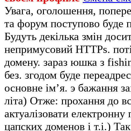
Увага, оголошення, попере
та форум поступово буде п
Будуть декілька змін доси
непримусовий HTTPs. поті
домену. зараз юшка з fishi
без. згодом буде переадрес
основне імʼя. э бажання з
літа) Отже: прохання до в
актуалізовати електронну 
цапских доменов і т.і.) Та