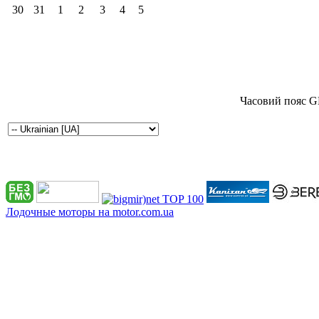
30
31
1
2
3
4
5
Часовий пояс G
Лодочные моторы на motor.com.ua