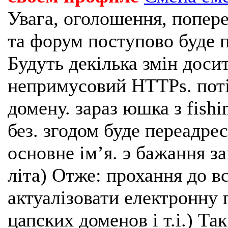
Увага, оголошення, попере
та форум поступово буде п
Будуть декілька змін доси
непримусовий HTTPs. поті
домену. зараз юшка з fishi
без. згодом буде переадрес
основне імʼя. э бажання з
літа) Отже: прохання до в
актуалізовати електронну 
цапских доменов і т.і.) Та