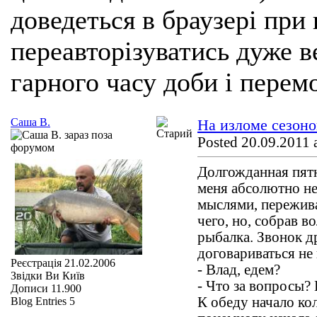
доведеться в браузері при
переавторізуватись дуже ве
гарного часу доби і перем
Саша В.
На изломе сезоно
Posted 20.09.2011 
Долгожданная пятн
меня абсолютно н
мыслями, пережив
чего, но, собрав во
рыбалка. Звонок д
договариваться не
Реєстрація
21.02.2006
- Влад, едем?
Звідки Ви
Київ
- Что за вопросы?
Дописи
11.900
К обеду начало ко
Blog Entries
5