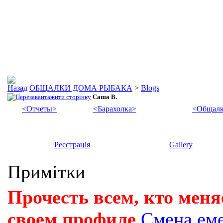
ОБЩАЛКИ ДОМА РЫБАКА
>
Blogs
Саша В.
<Отчеты>
<Барахолка>
<Общалк
Реєстрація
Gallery
Примітки
Прочесть всем, кто меня
своем профиле
Смена ем