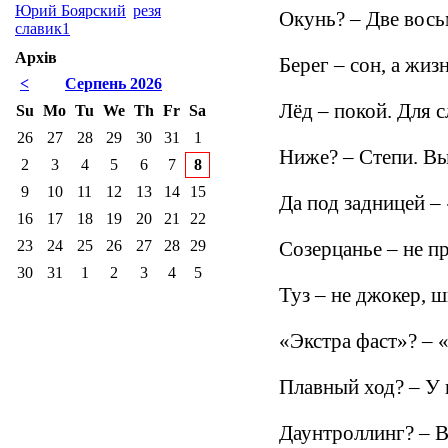
Юрий Боярский
резя
Окунь? – Две вось
славик1
Архів
Берег – сон, а жизн
<
Серпень 2026
Лёд – покой. Для
Su
Mo
Tu
We
Th
Fr
Sa
26
27
28
29
30
31
1
Ниже? – Степи. Вы
2
3
4
5
6
7
8
9
10
11
12
13
14
15
Да под задницей –
16
17
18
19
20
21
22
23
24
25
26
27
28
29
Созерцанье – не п
30
31
1
2
3
4
5
Туз – не джокер, ш
«Экстра фаст»? –
Плавный ход? – У 
Даунтроллинг? – В