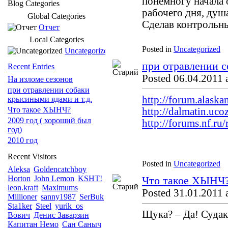
понемногу начала 
Blog Categories
рабочего дня, душ
Global Categories
Сделав контрольн
Отчет
Local Categories
Posted in
Uncategorized
Uncategorized
при отравлении с
Recent Entries
Posted 06.04.2011 
На изломе сезонов
при отравлении собаки
http://forum.alaska
крысиными ядами и т.д.
Что такое ХЫНЧ?
http://dalmatin.uco
2009 год ( хороший был
http://forums.nf.r
год)
2010 год
Recent Visitors
Posted in
Uncategorized
Aleksa
Goldencatchboy
Horton
John Lemon
KSHT!
Что такое ХЫНЧ
leon.kraft
Maximums
Posted 31.01.2011 
Millioner
sanny1987
SerBuk
Sta1ker
Steel
yurik_os
Щука? – Да! Судак
Вович
Денис Заварзин
Капитан Немо
Сан Саныч