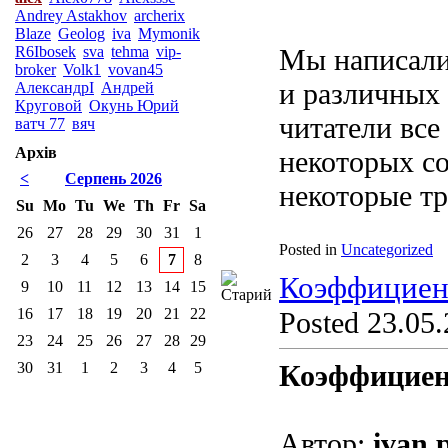
Andrey Astakhov
archerix
Blaze
Geolog
iva
Mymonik
R6Ibosek
sva
tehma
vip-
Мы написали 
broker
Volk1
vovan45
и различных
АлександрI
Андрей
Круговой
Окунь Юрий
читатели все
ватч 77
вяч
Архів
некоторых со
<
Серпень 2026
некоторые тр
Su
Mo
Tu
We
Th
Fr
Sa
26
27
28
29
30
31
1
Posted in
Uncategorized
2
3
4
5
6
7
8
Коэффициен
9
10
11
12
13
14
15
16
17
18
19
20
21
22
Posted 23.05.
23
24
25
26
27
28
29
30
31
1
2
3
4
5
Коэффициен
Автор:
ivan.