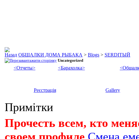
ОБЩАЛКИ ДОМА РЫБАКА
>
Blogs
>
SERDIТЫЙ
Uncategorized
<Отчеты>
<Барахолка>
<Общалк
Реєстрація
Gallery
Примітки
Прочесть всем, кто меня
своем профиле
Смена ем