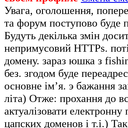
Увага, оголошення, попере
та форум поступово буде п
Будуть декілька змін доси
непримусовий HTTPs. поті
домену. зараз юшка з fishi
без. згодом буде переадрес
основне імʼя. э бажання з
літа) Отже: прохання до в
актуалізовати електронну 
цапских доменов і т.і.) Та