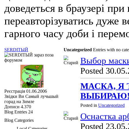
доведеться в браузері при
переавторізуватись дуже ве
гарного часу доби і перем
SERDIТЫЙ
Uncategorized
Entries with no cat
Выбор маск
Posted 30.05.
МАСКА, Я 
Реєстрація
01.06.2006
ВЫБИРАЮ
Звідки Ви
Самый лучьшый
горад на Зимле
Posted in
Uncategorized
Дописи
4.370
Blog Entries
24
Оснастка ар
Blog Categories
Posted 23.05.
Local Categories