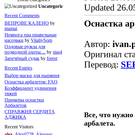
Updated 26.05
Uncategorized
Recent Comments
Оснастка ар
ВЕПРОВЕ КАЛЕНО
by
mamai
Немнога пра правельные
насочьки
by
VitaliySom
Автор:
ivan.
Олдовые ружла для
Оригинал ст
подводной охоты....
by
stas4
Запечёный судак
by
forest
Перевод:
SE
Recent Entries
Выбор маски для ныряния
Оснастка арбалетов: FAQ
Коэффициент удлинения
тяжей
Примеры оснастки
Арбалетов
СПРАВЖНЯ СЕРДИТА
Все, что нужно
АДЖИКА
арбалета.
Recent Visitors
alex
Alex0778
Alexsssc