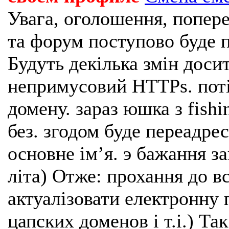
Увага, оголошення, попере
та форум поступово буде п
Будуть декілька змін доси
непримусовий HTTPs. поті
домену. зараз юшка з fishi
без. згодом буде переадрес
основне імʼя. э бажання з
літа) Отже: прохання до в
актуалізовати електронну 
цапских доменов і т.і.) Та