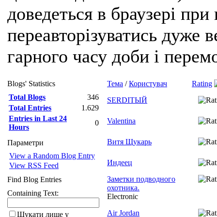
доведеться в браузері при
переавторізуватись дуже ве
гарного часу доби і перем
Blogs' Statistics
Тема
/
Користувач
Rating
Total Blogs
346
SERDIТЫЙ
Total Entries
1.629
Entries in Last 24
Valentina
0
Hours
Витя Щукарь
Параметри
View a Random Blog Entry
Индеец
View RSS Feed
Заметки подводного
Find Blog Entries
охотника.
Containing Text:
Electronic
Air Jordan
Шукати лише у