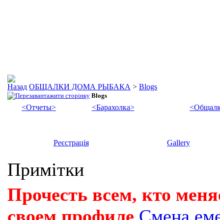
ОБЩАЛКИ ДОМА РЫБАКА
>
Blogs
Blogs
<Отчеты>
<Барахолка>
<Общалк
Реєстрація
Gallery
Примітки
Прочесть всем, кто меня
своем профиле
Смена ем