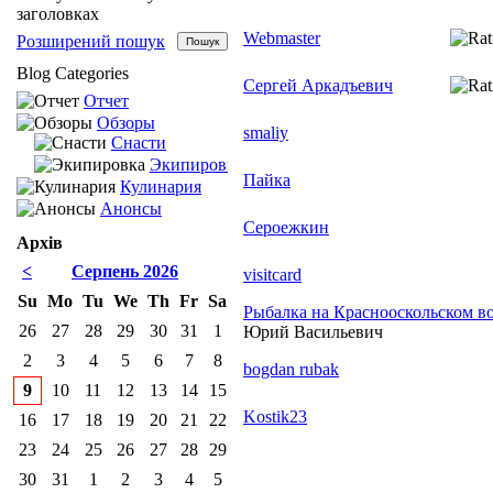
заголовках
Webmaster
Розширений пошук
Blog Categories
Сергей Аркадъевич
Отчет
Обзоры
smaliy
Снасти
Экипировка
Пайка
Кулинария
Анонсы
Сероежкин
Архів
<
Серпень 2026
visitcard
Su
Mo
Tu
We
Th
Fr
Sa
Рыбалка на Краснооскольском в
26
27
28
29
30
31
1
Юрий Васильевич
2
3
4
5
6
7
8
bogdan rubak
9
10
11
12
13
14
15
Kostik23
16
17
18
19
20
21
22
23
24
25
26
27
28
29
30
31
1
2
3
4
5