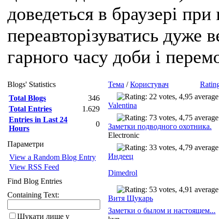
доведеться в браузері при
переавторізуватись дуже ве
гарного часу доби і перем
Blogs' Statistics
Тема
/
Користувач
Ratin
Total Blogs
346
Valentina
Total Entries
1.629
Entries in Last 24
0
Заметки подводного охотника.
Hours
Electronic
Параметри
Индеец
View a Random Blog Entry
View RSS Feed
Dimedrol
Find Blog Entries
Containing Text:
Витя Щукарь
Заметки о былом и настоящем...
Шукати лише у