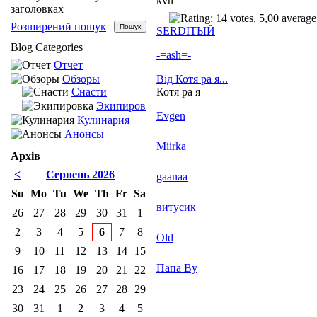
kvn
заголовках
Розширений пошук
SERDIТЫЙ
Blog Categories
-=ash=-
Отчет
Обзоры
Від Котя ра я...
Снасти
Котя ра я
Экипировка
Evgen
Кулинария
Анонсы
Miirka
Архів
<
Серпень 2026
gaanaa
Su
Mo
Tu
We
Th
Fr
Sa
витусик
26
27
28
29
30
31
1
2
3
4
5
6
7
8
Old
9
10
11
12
13
14
15
Папа Ву
16
17
18
19
20
21
22
23
24
25
26
27
28
29
30
31
1
2
3
4
5