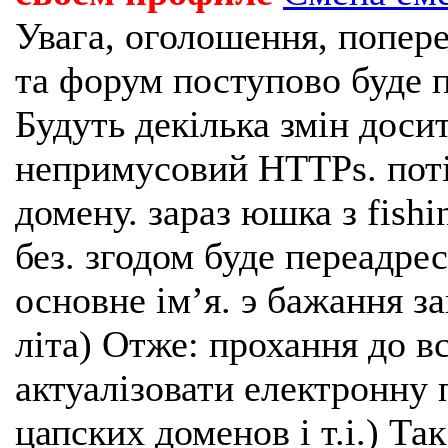
Увага, оголошення, попере
та форум поступово буде п
Будуть декілька змін доси
непримусовий HTTPs. поті
домену. зараз юшка з fishi
без. згодом буде переадрес
основне імʼя. э бажання з
літа) Отже: прохання до в
актуалізовати електронну 
цапских доменов і т.і.) Та