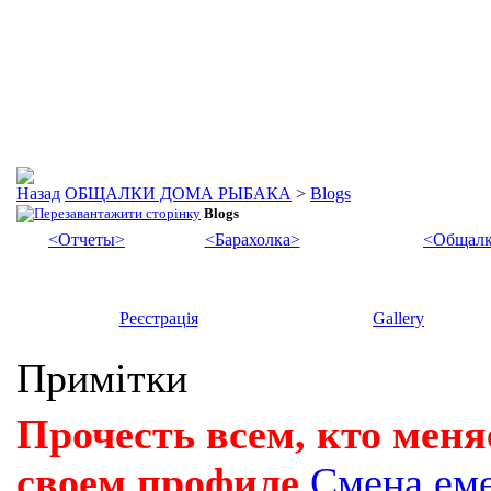
ОБЩАЛКИ ДОМА РЫБАКА
>
Blogs
Blogs
<Отчеты>
<Барахолка>
<Общалк
Реєстрація
Gallery
Примітки
Прочесть всем, кто меня
своем профиле
Смена ем