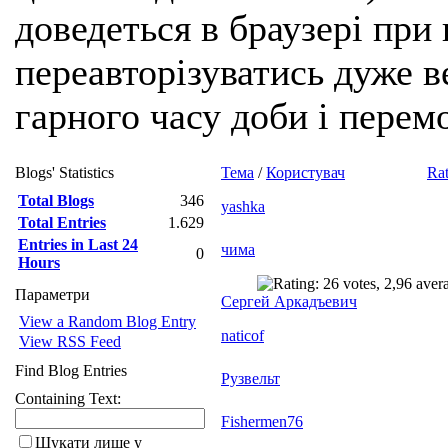
доведеться в браузері при
переавторізуватись дуже ве
гарного часу доби і перем
Blogs' Statistics
Тема
/
Користувач
Rat
Total Blogs
346
yashka
Total Entries
1.629
Entries in Last 24
чима
0
Hours
Параметри
Сергей Аркадъевич
View a Random Blog Entry
naticof
View RSS Feed
Find Blog Entries
Рузвельт
Containing Text:
Fishermen76
Шукати лише у