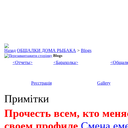
ОБЩАЛКИ ДОМА РЫБАКА
>
Blogs
Blogs
<Отчеты>
<Барахолка>
<Общалк
Реєстрація
Gallery
Примітки
Прочесть всем, кто меня
своем профиле
Смена ем