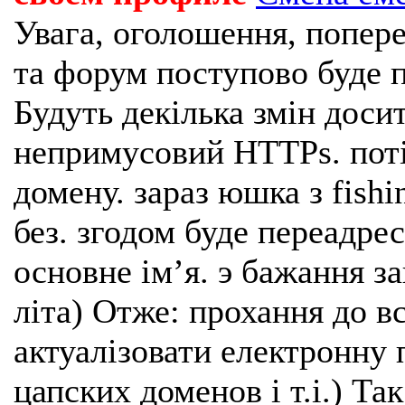
Увага, оголошення, попере
та форум поступово буде п
Будуть декілька змін доси
непримусовий HTTPs. поті
домену. зараз юшка з fishi
без. згодом буде переадрес
основне імʼя. э бажання з
літа) Отже: прохання до в
актуалізовати електронну 
цапских доменов і т.і.) Та