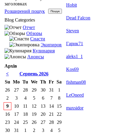
заголовках
Hobit
Розширений пошук
Dead Falcon
Blog Categories
Отчет
Steven
Обзоры
Снасти
Гарик71
Экипировка
Кулинария
aleks1_1
Анонсы
Архів
Kos69
<
Серпень 2026
Su
Mo
Tu
We
Th
Fr
Sa
fishman08
26
27
28
29
30
31
1
LeOneed
2
3
4
5
6
7
8
9
10
11
12
13
14
15
maxsidor
16
17
18
19
20
21
22
23
24
25
26
27
28
29
30
31
1
2
3
4
5