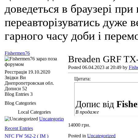
доведеться в браузері при
переавторізуватись дуже ве
гарного часу доби і перем
Fishermen76
Breaden GRF TX
Posted 06.04.2023 at 20:49 by
Fish
Реєстрація
19.10.2020
Звідки Ви
Цитата:
Днепропетровская обл.
Дописи
52
Blog Entries
3
Допис від
Fish
Blog Categories
Local Categories
В продаже
Uncategorized
14000 грн.
Recent Entries
Posted in
Uncategorized
NFC FW 562-2 ( IM )