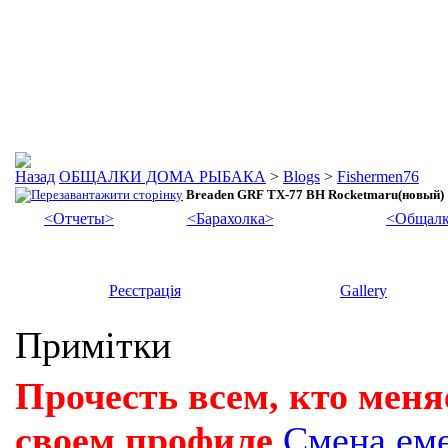
ОБЩАЛКИ ДОМА РЫБАКА
>
Blogs
>
Fishermen76
Breaden GRF TX-77 BH Rocketmaru(новый)
<Отчеты>
<Барахолка>
<Общалк
Реєстрація
Gallery
Примітки
Прочесть всем, кто меня
своем профиле
Смена ем