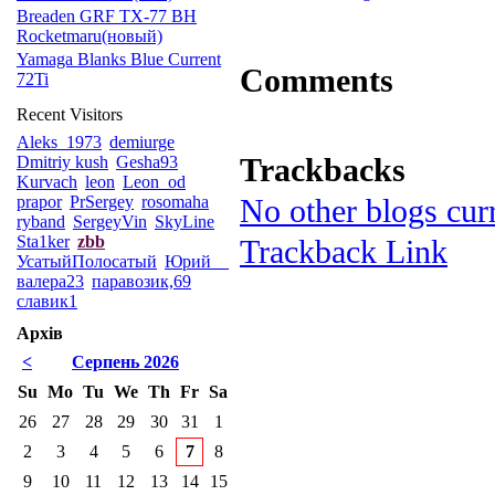
Breaden GRF TX-77 BH
Rocketmaru(новый)
Yamaga Blanks Blue Current
Comments
72Ti
Recent Visitors
Aleks_1973
demiurge
Trackbacks
Dmitriy kush
Gesha93
Kurvach
leon
Leon_od
prapor
PrSergey
rosomaha
No other blogs curr
ryband
SergeyVin
SkyLine
Sta1ker
zbb
Trackback Link
УсатыйПолосатый
Юрий__
валера23
паравозик,69
славик1
Архів
<
Серпень 2026
Su
Mo
Tu
We
Th
Fr
Sa
26
27
28
29
30
31
1
2
3
4
5
6
7
8
9
10
11
12
13
14
15