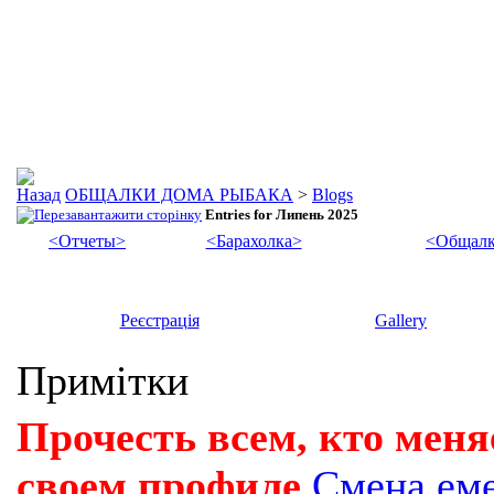
ОБЩАЛКИ ДОМА РЫБАКА
>
Blogs
Entries for Липень 2025
<Отчеты>
<Барахолка>
<Общалк
Реєстрація
Gallery
Примітки
Прочесть всем, кто меня
своем профиле
Смена ем