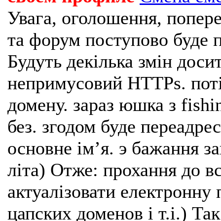
Увага, оголошення, попере
та форум поступово буде п
Будуть декілька змін доси
непримусовий HTTPs. поті
домену. зараз юшка з fishi
без. згодом буде переадрес
основне імʼя. э бажання з
літа) Отже: прохання до в
актуалізовати електронну 
цапских доменов і т.і.) Та