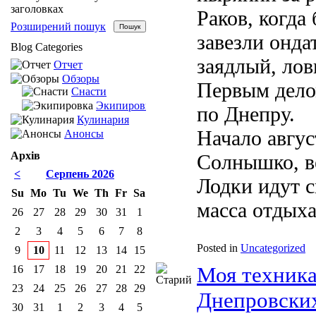
заголовках
Раков, когда
Розширений пошук
завезли онда
Blog Categories
заядлый, лов
Отчет
Обзоры
Первым дело
Снасти
Экипировка
по Днепру.
Кулинария
Начало авгус
Анонсы
Архів
Солнышко, ве
<
Серпень 2026
Лодки идут 
Su
Mo
Tu
We
Th
Fr
Sa
масса отдыха
26
27
28
29
30
31
1
2
3
4
5
6
7
8
Posted in
Uncategorized
9
10
11
12
13
14
15
Моя техника
16
17
18
19
20
21
22
23
24
25
26
27
28
29
Днепровски
30
31
1
2
3
4
5