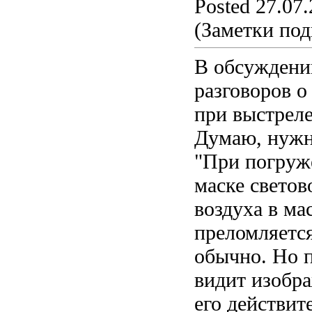
Posted 27.07.
(Заметки под
В обсуждени
разговоров о
при выстреле
Думаю, нужн
"При погруж
маске светов
воздуха в мас
преломляется
обычно. Но 
видит изобр
его действи