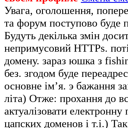
Увага, оголошення, попере
та форум поступово буде п
Будуть декілька змін доси
непримусовий HTTPs. поті
домену. зараз юшка з fishi
без. згодом буде переадрес
основне імʼя. э бажання з
літа) Отже: прохання до в
актуалізовати електронну 
цапских доменов і т.і.) Та