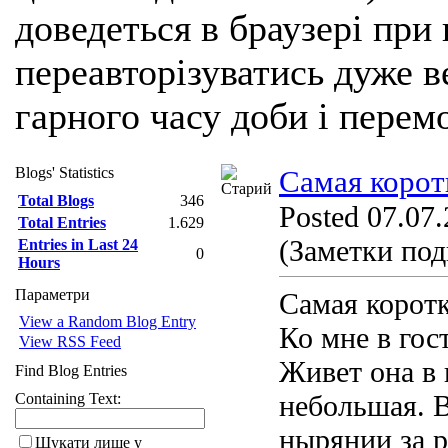
доведеться в браузері при
переавторізуватись дуже ве
гарного часу доби і перем
Blogs' Statistics
Самая корот
Total Blogs
346
Posted 07.07.
Total Entries
1.629
(Заметки под
Entries in Last 24
0
Hours
Параметри
Самая коротк
View a Random Blog Entry
Ко мне в гос
View RSS Feed
Живет она в 
Find Blog Entries
небольшая. В
Containing Text:
нырянии за 
Шукати лише у