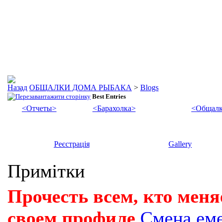
ОБЩАЛКИ ДОМА РЫБАКА
>
Blogs
Best Entries
<Отчеты>
<Барахолка>
<Общалк
Реєстрація
Gallery
Примітки
Прочесть всем, кто меня
своем профиле
Смена ем