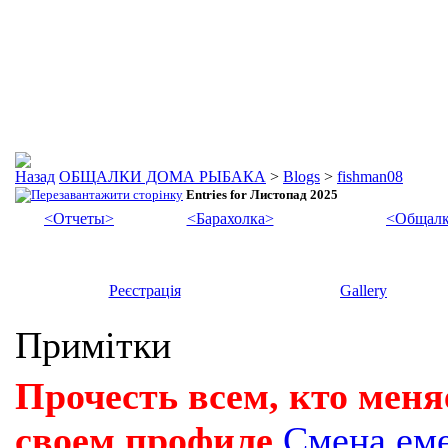
ОБЩАЛКИ ДОМА РЫБАКА
>
Blogs
>
fishman08
Entries for Листопад 2025
<Отчеты>
<Барахолка>
<Общалк
Реєстрація
Gallery
Примітки
Прочесть всем, кто меня
своем профиле
Смена ем