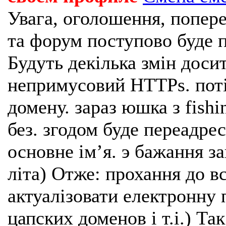
Увага, оголошення, попере
та форум поступово буде п
Будуть декілька змін доси
непримусовий HTTPs. поті
домену. зараз юшка з fishi
без. згодом буде переадрес
основне імʼя. э бажання з
літа) Отже: прохання до в
актуалізовати електронну 
цапских доменов і т.і.) Та