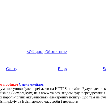
<Общалка, Объявления>
Gallery
Blogs
Ч
ем профиле
Смена емейлов
рум поступово буде переїзжати на HTTPS на сайті. Будуть декіль
shing.(kiev|org|kyiv).ua з www та без. згодом буде переадресация н
 паролі-логіни актуалізовати електронну пошту (щоб там не було 
ishing.kyiv.ua Всім гарного часу доби і перемоги