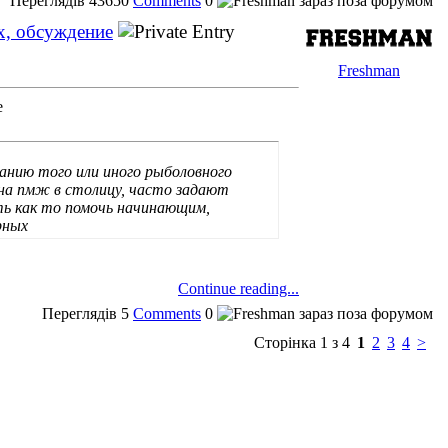
Переглядів
43650
Comments
0
х, обсуждение
Freshman
е
анию того или иного рыболовного
на пмж в столицу, часто задают
ть как то помочь начинающим,
рных
Continue reading...
Переглядів
5
Comments
0
Сторінка 1 з 4
1
2
3
4
>