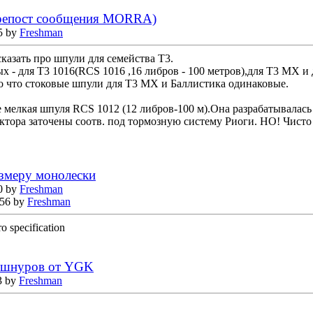
ерепост сообщения MORRA)
5 by
Freshman
казать про шпули для семейства Т3.
 - для Т3 1016(RCS 1016 ,16 либров - 100 метров),для Т3 МХ и 
 что стоковые шпули для Т3 МХ и Баллистика одинаковые.
е мелкая шпуля RCS 1012 (12 либров-100 м).Она разрабатывалас
тора заточены соотв. под тормозную систему Риоги. НО! Чисто 
змеру монолески
0 by
Freshman
:56 by
Freshman
o specification
 шнуров от YGK
3 by
Freshman