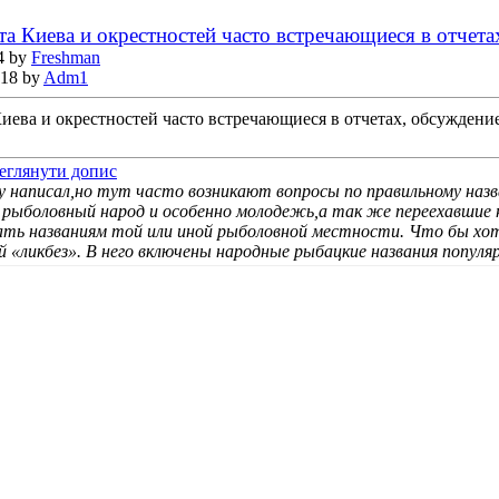
а Киева и окрестностей часто встречающиеся в отчета
4 by
Freshman
:18 by
Adm1
иева и окрестностей часто встречающиеся в отчетах, обсуждени
у написал,но тут часто возникают вопросы по правильному назв
рыболовный народ и особенно молодежь,а так же переехавшие 
зать названиям той или иной рыболовной местности. Что бы хо
 «ликбез». В него включены народные рыбацкие названия популя