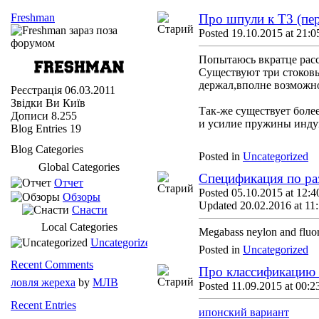
Freshman
Про шпули к Т3 (п
Posted 19.10.2015 at 21:0
Попытаюсь вкратце расс
Существуют три стоковых
держал,вполне возможно
Реєстрація
06.03.2011
Звідки Ви
Київ
Так-же существует боле
Дописи
8.255
и усилие пружины индук
Blog Entries
19
Blog Categories
Posted in
Uncategorized
Global Categories
Спецификация по ра
Отчет
Posted 05.10.2015 at 12:4
Обзоры
Updated 20.02.2016 at 11
Снасти
Local Categories
Megabass neylon and fluor
Uncategorized
Posted in
Uncategorized
Recent Comments
Про классификацию
ловля жереха
by
МЛВ
Posted 11.09.2015 at 00:2
Recent Entries
ипонский вариант