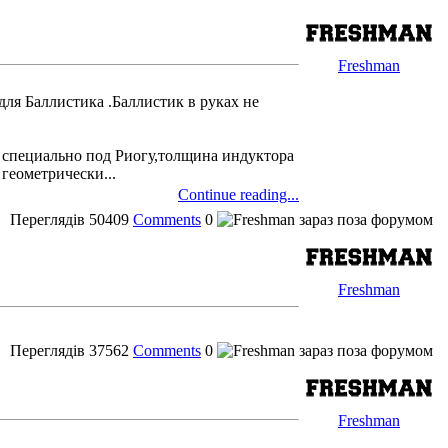
Freshman
для Баллистика .Баллистик в руках не
ь специально под Риогу,толщина индуктора
геометрически...
Continue reading...
Переглядів
50409
Comments
0
Freshman
Переглядів
37562
Comments
0
Freshman