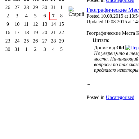
Posted in
Uncategorized
26
27
28
29
30
31
1
Географические Мест
2
3
4
5
6
7
8
Posted 10.08.2015 at 13:5
Updated 10.08.2015 at 14
9
10
11
12
13
14
15
16
17
18
19
20
21
22
Географические Места К
Цитата:
23
24
25
26
27
28
29
Допис від
Old
30
31
1
2
3
4
5
Не уверен,что в тем
места. Начинающий 
вопросы по так ска
предлагаю некоторый
...
Posted in
Uncategorized