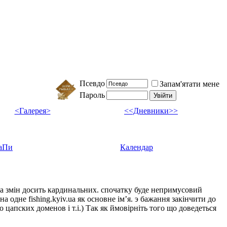
Псевдо
Запам'ятати мене
Пароль
<Галерея>
<<Дневники>>
аПи
Календар
ка змін досить кардинальних. спочатку буде непримусовий
а одне fishing.kyiv.ua як основне імʼя. э бажання закінчити до
цапских доменов і т.і.) Так як ймовірніть того що доведеться