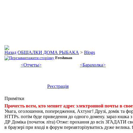
ОБЩАЛКИ ДОМА РЫБАКА
>
Blogs
Freshman
<Отчеты>
<Барахолка>
Реєстрація
Примітки
Прочесть всем, кто меняет адрес электронной почты в сво
Увага, оголошення, попередження, Ахтунг! Друзі, домік та фо
HTTPs. потім буде приведення до одного домену. зараз юшка з fi
ДР Доміка (початок літа) Отже: прохання до всіх ЗГАДАТИ свої
в браузері при вході в форум переавторізуватись дуже велика. f