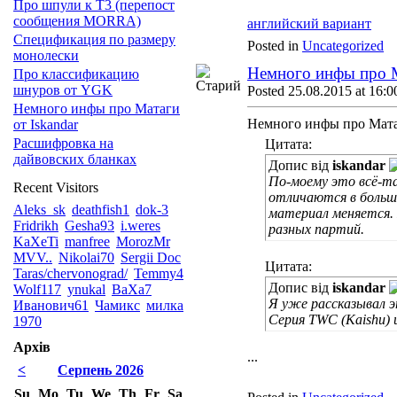
Про шпули к Т3 (перепост
сообщения MORRA)
английский вариант
Спецификация по размеру
Posted in
Uncategorized
монолески
Немного инфы про М
Про классификацию
шнуров от YGK
Posted 25.08.2015 at 16:0
Немного инфы про Матаги
Немного инфы про Матаг
от Iskandar
Расшифровка на
Цитата:
дайвовских бланках
Допис від
iskandar
По-моему это всё-та
Recent Visitors
отличаются в больш
Aleks_sk
deathfish1
dok-3
материал меняется.
Fridrikh
Gesha93
i.weres
разных партий.
KaXeTi
manfree
MorozMr
MVV..
Nikolai70
Sergii Doc
Цитата:
Taras/chervonograd/
Temmy4
Допис від
iskandar
Wolf117
ynukal
ВаХа7
Я уже рассказывал э
Иванович61
Чамикс
милка
Серия TWC (Kaishu) 
1970
Архів
...
<
Серпень 2026
Su
Mo
Tu
We
Th
Fr
Sa