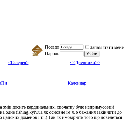
Псевдо
Запам'ятати мене
Пароль
<Галерея>
<<Дневники>>
аПи
Календар
ка змін досить кардинальних. спочатку буде непримусовий
а одне fishing.kyiv.ua як основне імʼя. э бажання закінчити до
цапских доменов і т.і.) Так як ймовірніть того що доведеться