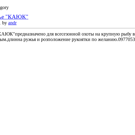
egory
жье "КАЮК"
1 by
andr
АЮК"предназначено для всесезонной охоты на крупную рыбу в 
ым.длинна ружья и розположение рукоятки по желанию.0977053