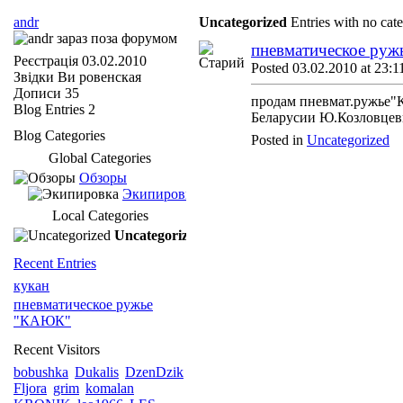
andr
Uncategorized
Entries with no cat
пневматическое ру
Реєстрація
03.02.2010
Posted 03.02.2010 at 23:1
Звідки Ви
ровенская
Дописи
35
продам пневмат.ружье"К
Blog Entries
2
Беларусии Ю.Козловцев
Blog Categories
Posted in
Uncategorized
Global Categories
Обзоры
Экипировка
Local Categories
Uncategorized
Recent Entries
кукан
пневматическое ружье
"КАЮК"
Recent Visitors
bobushka
Dukalis
DzenDzik
Fljora
grim
komalan