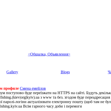
<Общалка, Объявления>
Gallery
Blogs
Ч
ем профиле
Смена емейлов
рум поступово буде переїзжати на HTTPS на сайті. Будуть декіль
shing.(kiev|org|kyiv).ua з www та без. згодом буде переадресация н
 паролі-логіни актуалізовати електронну пошту (щоб там не було 
ishing.kyiv.ua Всім гарного часу доби і перемоги