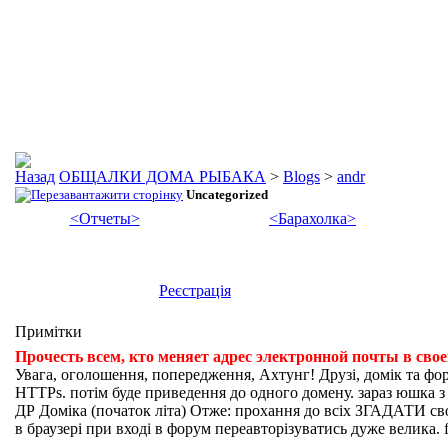
ОБЩАЛКИ ДОМА РЫБАКА
>
Blogs
>
andr
Uncategorized
<Отчеты>
<Барахолка>
Реєстрація
Примітки
Прочесть всем, кто меняет адрес электронной почты в сво
Увага, оголошення, попередження, Ахтунг! Друзі, домік та фо
HTTPs. потім буде приведення до одного домену. зараз юшка з fi
ДР Доміка (початок літа) Отже: прохання до всіх ЗГАДАТИ свої
в браузері при вході в форум переавторізуватись дуже велика. f