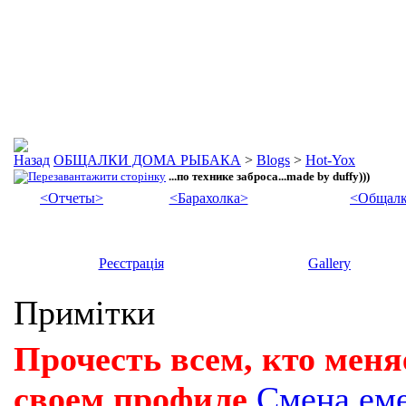
ОБЩАЛКИ ДОМА РЫБАКА
>
Blogs
>
Hot-Yox
...по технике заброса...made by duffy)))
<Отчеты>
<Барахолка>
<Общалк
Реєстрація
Gallery
Примітки
Прочесть всем, кто меня
своем профиле
Смена ем