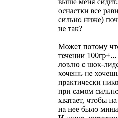
выше меня сидит.
оснастки все рав
сильно ниже) поч
не так?
Может потому что
течении 100гр+..
ловлю с шок-лиде
хочешь не хочешь
практически нико
при самом сильно
хватает, чтобы н
на нее было миним
И шнур достаточн