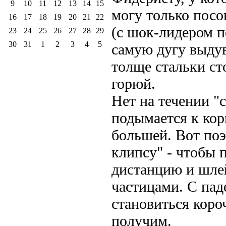
9
10
11
12
13
14
15
могу только посо
16
17
18
19
20
21
22
(с шок-лидером п
23
24
25
26
27
28
29
30
31
1
2
3
4
5
самую дугу выдув
толще стальки ст
горюй.
Нет на течении "
подымается к кор
большей. Вот по
клипсу" - чтобы 
дистанцию и шл
частицами. С пад
становиться коро
получим.