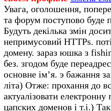
Увага, оголошення, попере
та форум поступово буде п
Будуть декілька змін доси
непримусовий HTTPs. поті
домену. зараз юшка з fishi
без. згодом буде переадрес
основне імʼя. э бажання з
літа) Отже: прохання до в
актуалізовати електронну 
цапских доменов і т.і.) Та