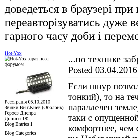
доведеться в браузері при
переавторізуватись дуже ве
гарного часу доби і перем
Hot-Yox
...по технике заб
Posted 03.04.2016
Если шнур позвол
тонкий), то на те
Реєстрація
05.10.2010
параллелен земле
Звідки Ви
г.Киев (Оболонь)
Героев Днепра
таки с опущенной
Дописи
185
Blog Entries
1
комфортнее, чем 
Blog Categories