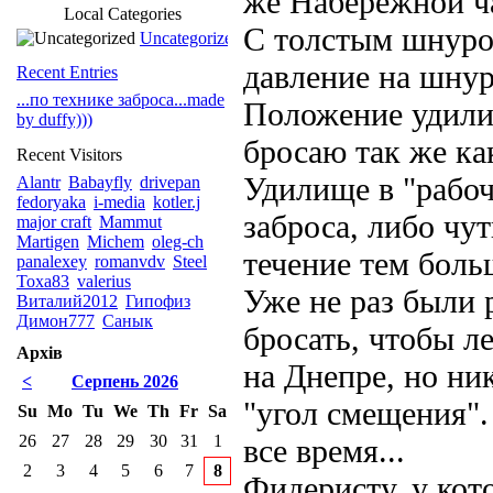
же Набережной ч
Local Categories
С толстым шнуро
Uncategorized
давление на шнур
Recent Entries
...по технике заброса...made
Положение удилищ
by duffy)))
бросаю так же как
Recent Visitors
Удилище в "рабоч
Alantr
Babayfly
drivepan
fedoryaka
i-media
kotler.j
заброса, либо чу
major craft
Mammut
Martigen
Michem
oleg-ch
течение тем боль
panalexey
romanvdv
Steel
Toxa83
valerius
Уже не раз были
Виталий2012
Гипофиз
Димон777
Санык
бросать, чтобы л
Архів
на Днепре, но ни
<
Серпень 2026
"угол смещения". 
Su
Mo
Tu
We
Th
Fr
Sa
26
27
28
29
30
31
1
все время...
2
3
4
5
6
7
8
Фидеристу, у кот