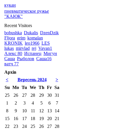
кукан
пневматическое ружье
"КАЮК"
Recent Visitors
bobushka
Dukalis
DzenDzik
Fljora
grim
komalan
KRONIK
leo1966
LES
lukas
mirvlad
rej
Vavan1
Алекс 80
Испанец
Мигун
Саша
Рыболов
Саша16
ватч 77
Архів
<
Вересень 2024
>
Su
Mo
Tu
We
Th
Fr
Sa
25
26
27
28
29
30
31
1
2
3
4
5
6
7
8
9
10
11
12
13
14
15
16
17
18
19
20
21
22
23
24
25
26
27
28