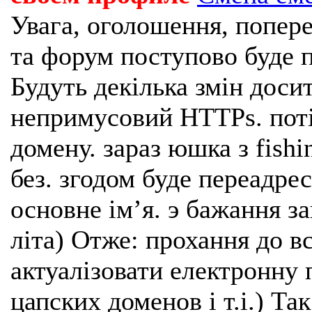
Увага, оголошення, попере
та форум поступово буде п
Будуть декілька змін доси
непримусовий HTTPs. поті
домену. зараз юшка з fishi
без. згодом буде переадрес
основне імʼя. э бажання з
літа) Отже: прохання до в
актуалізовати електронну 
цапских доменов і т.і.) Та