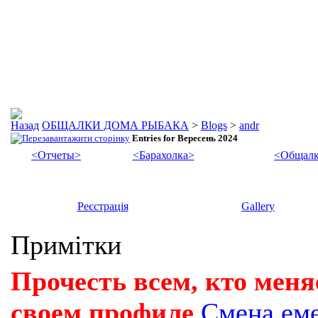
ОБЩАЛКИ ДОМА РЫБАКА
>
Blogs
>
andr
Entries for Вересень 2024
<Отчеты>
<Барахолка>
<Общалк
Реєстрація
Gallery
Примітки
Прочесть всем, кто меня
своем профиле
Смена ем