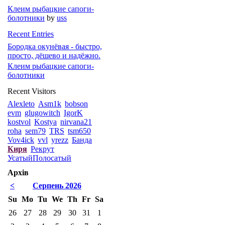
Клеим рыбацкие сапоги-
болотники
by
uss
Recent Entries
Бородка окунёвая - быстро,
просто, дёшево и надёжно.
Клеим рыбацкие сапоги-
болотники
Recent Visitors
Alexleto
Asm1k
bobson
evm
glugowitch
IgorK
kostvol
Kostya
nirvana21
roha
sem79
TRS
tsm650
Vov4ick
vvl
yrezz
Банда
Киря
Рекрут
УсатыйПолосатый
Архів
<
Серпень 2026
Su
Mo
Tu
We
Th
Fr
Sa
26
27
28
29
30
31
1