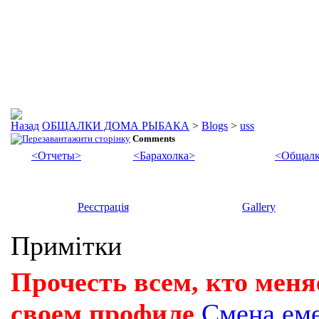
ОБЩАЛКИ ДОМА РЫБАКА
>
Blogs
>
uss
Comments
<Отчеты>
<Барахолка>
<Общалк
Реєстрація
Gallery
Примітки
Прочесть всем, кто меня
своем профиле
Смена ем