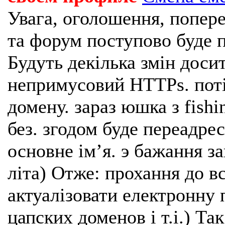
Увага, оголошення, попере
та форум поступово буде п
Будуть декілька змін доси
непримусовий HTTPs. поті
домену. зараз юшка з fishi
без. згодом буде переадрес
основне імʼя. э бажання з
літа) Отже: прохання до в
актуалізовати електронну 
цапских доменов і т.і.) Та