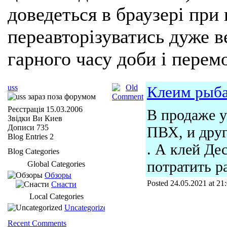
доведеться в браузері при
переавторізуватись дуже ве
гарного часу доби і перем
uss
Клеим рыба
Реєстрація
15.03.2006
В продаже у
Звідки Ви
Киев
Дописи
735
ПВХ, и друг
Blog Entries
2
. А клей Де
Blog Categories
потратить ра
Global Categories
Обзоры
Posted 24.05.2021 at 21
Снасти
Local Categories
Uncategorized
Recent Comments