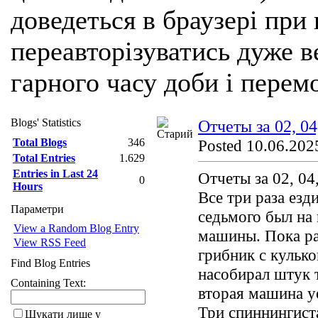
доведеться в браузері при
переавторізуватись дуже ве
гарного часу доби і перем
Blogs' Statistics
Отчеты за 02, 04
Total Blogs
346
Posted 10.06.2025
Total Entries
1.629
Entries in Last 24
Отчеты за 02, 04
0
Hours
Все три раза езд
Параметри
седьмого был на 
View a Random Blog Entry
машины. Пока ра
View RSS Feed
грибник с кулько
Find Blog Entries
насобирал штук 
Containing Text:
вторая машина у
Три спиннингиста
Шукати лише у