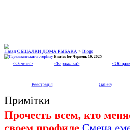
ОБЩАЛКИ ДОМА РЫБАКА
>
Blogs
Entries for Червень 10, 2025
<Отчеты>
<Барахолка>
<Общалк
Реєстрація
Gallery
Примітки
Прочесть всем, кто меня
своем профиле
Смена ем