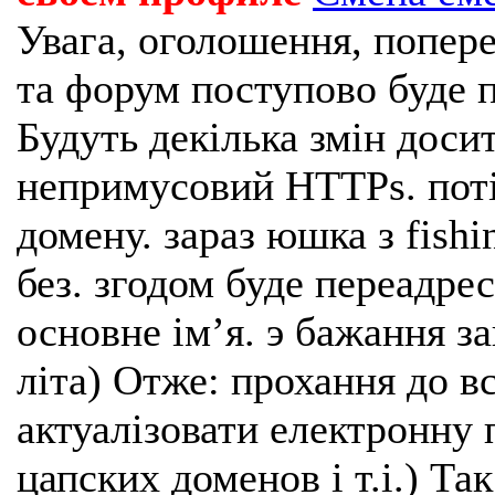
Увага, оголошення, попере
та форум поступово буде п
Будуть декілька змін доси
непримусовий HTTPs. поті
домену. зараз юшка з fishi
без. згодом буде переадрес
основне імʼя. э бажання з
літа) Отже: прохання до в
актуалізовати електронну 
цапских доменов і т.і.) Та