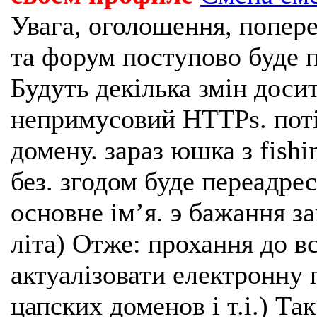
Увага, оголошення, попере
та форум поступово буде п
Будуть декілька змін доси
непримусовий HTTPs. поті
домену. зараз юшка з fishi
без. згодом буде переадрес
основне імʼя. э бажання з
літа) Отже: прохання до в
актуалізовати електронну 
цапских доменов і т.і.) Та