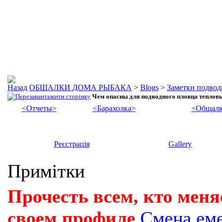
ОБЩАЛКИ ДОМА РЫБАКА
>
Blogs
>
Заметки подвод
Чем опасны для подводного пловца тепловы
<Отчеты>
<Барахолка>
<Общалк
Реєстрація
Gallery
Примітки
Прочесть всем, кто меня
своем профиле
Смена ем