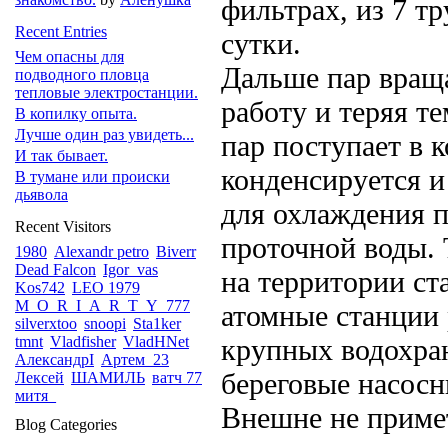
фильтрах, из 7 т
Recent Entries
сутки.
Чем опасны для
Дальше пар враща
подводного пловца
тепловые электростанции.
работу и теряя т
В копилку опыта.
Лучше один раз увидеть...
пар поступает в 
И так бывает.
конденсируется и
В тумане или происки
дьявола
для охлаждения п
Recent Visitors
проточной воды. 
1980
Alexandr petro
Biverr
Dead Falcon
Igor_vas
на территории ст
Kos742
LEO 1979
M_O_R_I_A_R_T_Y_777
атомные станции 
silverxtoo
snoopi
Sta1ker
tmnt
Vladfisher
VladHNet
крупных водохра
АлександрI
Артем_23
береговые насосн
Лексей
ШАМИЛЬ
ватч 77
митя_
Внешне не приме
Blog Categories