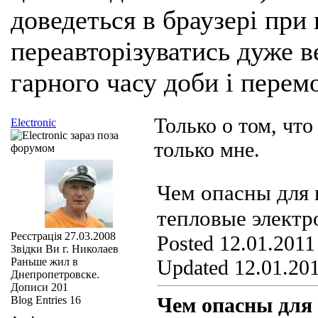
доведеться в браузері при
переавторізуватись дуже ве
гарного часу доби і перем
Только о том, что
Electronic
только мне.
Чем опасны для 
тепловые электр
Реєстрація
27.03.2008
Posted 12.01.2011
Звідки Ви
г. Николаев
Раньше жил в
Updated 12.01.201
Днепропетровске.
Дописи
201
Чем опасны для 
Blog Entries
16