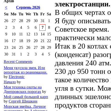
Архів
электростанции.
<
Серпень 2026
В общих чертах о
Su
Mo
Tu
We
Th
Fr
Sa
Я буду описыват
26
27
28
29
30
31
1
Советское время
2
3
4
5
6
7
8
9
10
11
12
13
14
15
практически мало
16
17
18
19
20
21
22
Итак в 20 котлах
23
24
25
26
27
28
29
(конденсат) разо
30
31
1
2
3
4
5
давления 240 атм
Recent Comments
Меня укусила змея. Или
230 до 950 тонн 
репортаж из реанимации.
by
Electronic
такое количество
Начало
by
угля в сутки. Мож
Моя техника охоты на
Днепровских порогах
by
длинных эшелонов
Мой самый большой карп
by
Сергей Шишкин
продуктов сгоран
Морская змейка. Личное
знакомство.
by
Алёнушка