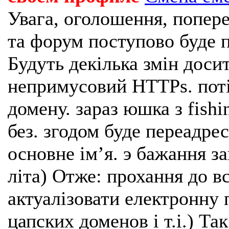
Увага, оголошення, попере
та форум поступово буде п
Будуть декілька змін доси
непримусовий HTTPs. поті
домену. зараз юшка з fishi
без. згодом буде переадрес
основне імʼя. э бажання з
літа) Отже: прохання до в
актуалізовати електронну 
цапских доменов і т.і.) Та