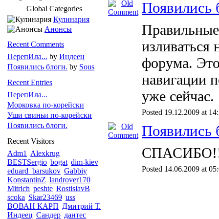
Появились 
Global Categories
Кулинария
Правильные 
Анонсы
изливаться 
Recent Comments
ПерепИла...
by
Индеец
форума. Эт
Появились блоги.
by
Sous
навигации п
Recent Entries
уже сейчас.
ПерепИла...
Морковка по-корейски
Posted 19.12.2009 at 14
Уши свиньи по-корейски
Появились блоги.
Появились 
Recent Visitors
СПАСИБО!!
Adm1
Alexkrug
BESTSergio
bogat
dim-kiev
Posted 14.06.2009 at 05
eduard_barsukov
Gabbiy
KonstantinZ
landrover170
Mitrich
peshte
RostislavB
scoka
Skar23469
uss
ВОВАН КАРП
Дмитрий Т.
Индеец
Сандер
дантес