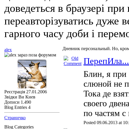
доведеться в браузері при
переавторізуватись дуже ве
гарного часу доби і перем
Дневник персональный. Но, кро
alex
ПерепИла...
Блин, я при
слюной не 
Тока де взя
Реєстрація
27.01.2006
Звідки Ви
Киев
своего двен
Дописи
1.490
Blog Entries
4
по частям с
Страничко
Posted 09.06.2013 at 10
Blog Categories