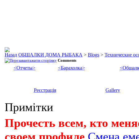
ОБЩАЛКИ ДОМА РЫБАКА
>
Blogs
>
Технические осо
Comments
<Отчеты>
<Барахолка>
<Общалк
Реєстрація
Gallery
Примітки
Прочесть всем, кто меня
своем профиле
Смена ем