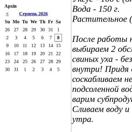
Архів
Вода - 150 г.
<
Серпень 2026
Растительное (о
Su
Mo
Tu
We
Th
Fr
Sa
26
27
28
29
30
31
1
После работы н
2
3
4
5
6
7
8
9
10
11
12
13
14
15
выбираем 2 обс
16
17
18
19
20
21
22
свиных уха - бе
23
24
25
26
27
28
29
внутри! Придя
30
31
1
2
3
4
5
соскабливаем не
подсоленной во
варим субпроду
Сливаем воду и
утра.