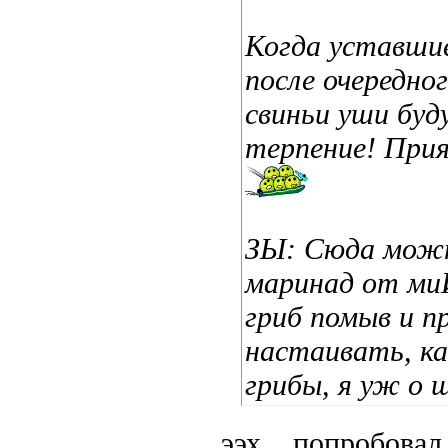
Когда уставшие
после очередно
свиньи уши буд
терпение! При
ЗЫ: Сюда можн
маринад от ми
гриб помыв и п
настаивать, к
грибы, я уж о 
ээх... попробова