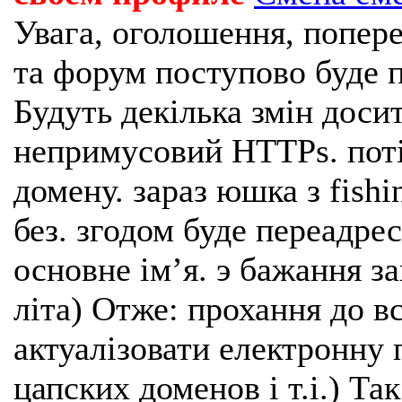
Увага, оголошення, попере
та форум поступово буде п
Будуть декілька змін доси
непримусовий HTTPs. поті
домену. зараз юшка з fishi
без. згодом буде переадрес
основне імʼя. э бажання з
літа) Отже: прохання до в
актуалізовати електронну 
цапских доменов і т.і.) Та