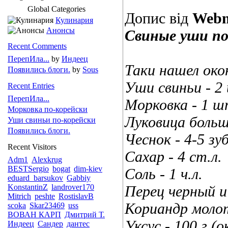
Global Categories
Допис від
Webm
Кулинария
Анонсы
Свиные уши по
Recent Comments
ПерепИла...
by
Индеец
Таки нашел ок
Появились блоги.
by
Sous
Уши свиньи - 2
Recent Entries
ПерепИла...
Морковка - 1 ш
Морковка по-корейски
Луковица больш
Уши свиньи по-корейски
Появились блоги.
Чеснок - 4-5 зу
Recent Visitors
Сахар - 4 ст.л.
Adm1
Alexkrug
BESTSergio
bogat
dim-kiev
Соль - 1 ч.л.
eduard_barsukov
Gabbiy
KonstantinZ
landrover170
Перец черный и 
Mitrich
peshte
RostislavB
Кориандр молот
scoka
Skar23469
uss
ВОВАН КАРП
Дмитрий Т.
Уксус - 100 г (ок
Индеец
Сандер
дантес