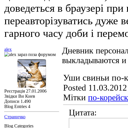
доведеться в браузері при
переавторізуватись дуже ве
гарного часу доби і перем
Дневник персона
alex
выкладываются и
Уши свиньи по-
Posted 11.03.2012
Реєстрація
27.01.2006
Мітки
по-корейс
Звідки Ви
Киев
Дописи
1.490
Blog Entries
4
Цитата:
Страничко
Blog Categories