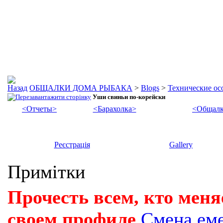
ОБЩАЛКИ ДОМА РЫБАКА
>
Blogs
>
Технические осо
Уши свиньи по-корейски
<Отчеты>
<Барахолка>
<Общалк
Реєстрація
Gallery
Примітки
Прочесть всем, кто меня
своем профиле
Смена ем