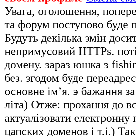
Увага, оголошення, попере
та форум поступово буде п
Будуть декілька змін доси
непримусовий HTTPs. поті
домену. зараз юшка з fishi
без. згодом буде переадрес
основне імʼя. э бажання з
літа) Отже: прохання до в
актуалізовати електронну 
цапских доменов і т.і.) Та