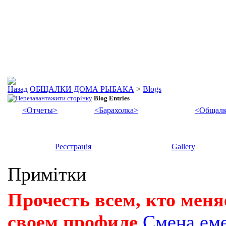
ОБЩАЛКИ ДОМА РЫБАКА
>
Blogs
Blog Entries
<Отчеты>
<Барахолка>
<Общалк
Реєстрація
Gallery
Примітки
Прочесть всем, кто меня
своем профиле
Смена ем