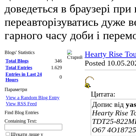
доведеться в браузері при
переавторізуватись дуже ве
гарного часу доби і перем
Blogs' Statistics
Hearty Rise To
Total Blogs
346
Posted 10.05.20
Total Entries
1.629
Entries in Last 24
0
Hours
Параметри
Цитата:
View a Random Blog Entry
Допис від
ya
View RSS Feed
Hearty Rise 
Find Blog Entries
TDT25-822ML 
Containing Text:
O67 4O1872
Шукати лише у