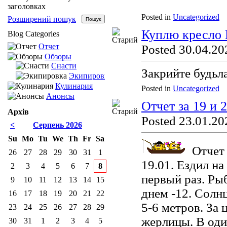
заголовках
Posted in
Uncategorized
Розширений пошук
Куплю кресло
Blog Categories
Отчет
Posted 30.04.20
Обзоры
Снасти
Закрийте будьл
Экипировка
Кулинария
Posted in
Uncategorized
Анонсы
Отчет за 19 и 
Архів
Posted 23.01.20
<
Серпень 2026
Su
Mo
Tu
We
Th
Fr
Sa
Отчет 
26
27
28
29
30
31
1
19.01. Ездил на
2
3
4
5
6
7
8
первый раз. Рыб
9
10
11
12
13
14
15
днем -12. Солн
16
17
18
19
20
21
22
5-6 метров. За 
23
24
25
26
27
28
29
жерлицы. В оди
30
31
1
2
3
4
5