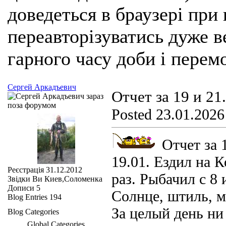
доведеться в браузері при
переавторізуватись дуже ве
гарного часу доби і перем
Сергей Аркадъевич
Отчет за 19 и 21
Posted 23.01.2026
Отчет за 
19.01. Ездил на К
Реєстрація
31.12.2012
раз. Рыбачил с 8 
Звідки Ви
Киев,Соломенка
Дописи
5
Солнце, штиль, м
Blog Entries
194
За целый день ни
Blog Categories
Global Categories