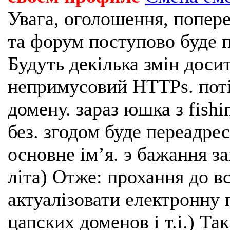
Увага, оголошення, попере
та форум поступово буде п
Будуть декілька змін доси
непримусовий HTTPs. поті
домену. зараз юшка з fishi
без. згодом буде переадрес
основне імʼя. э бажання з
літа) Отже: прохання до в
актуалізовати електронну 
цапских доменов і т.і.) Та