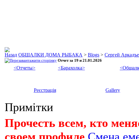
ОБЩАЛКИ ДОМА РЫБАКА
>
Blogs
>
Сергей Аркадъ
Отчет за 19 и 21.01.2026
<Отчеты>
<Барахолка>
<Общалк
Реєстрація
Gallery
Примітки
Прочесть всем, кто меня
своем профиле
Смена ем