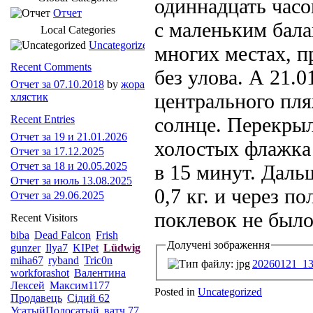
одиннадцать часо
Отчет
с маленьким бала
Local Categories
Uncategorized
многих местах, п
Recent Comments
без улова. А 21.
Отчет за 07.10.2018
by
жора
центрального пля
хлястик
Recent Entries
солнце. Перекрыл
Отчет за 19 и 21.01.2026
холостых флажка 
Отчет за 17.12.2025
Отчет за 18 и 20.05.2025
в 15 минут. Даль
Отчет за июль 13.08.2025
0,7 кг. и через п
Отчет за 29.06.2025
поклевок не было
Recent Visitors
biba
Dead Falcon
Frish
Долучені зображення
gunzer
Ilya7
KIPet
Lüdwig
miha67
ryband
Tric0n
20260121_13
workforashot
Валентина
Лексей
Максим1177
Posted in
Uncategorized
Продавець
Сідий 62
УсатыйПолосатый
ватч 77