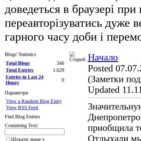
доведеться в браузері при
переавторізуватись дуже ве
гарного часу доби і перем
Blogs' Statistics
Начало
Total Blogs
346
Posted 07.07.
Total Entries
1.629
(Заметки под
Entries in Last 24
0
Hours
Updated 11.11
Параметри
View a Random Blog Entry
Значительную
View RSS Feed
Днепропетров
Find Blog Entries
приобщила те
Containing Text:
Отдыхали мы 
Шукати лише у