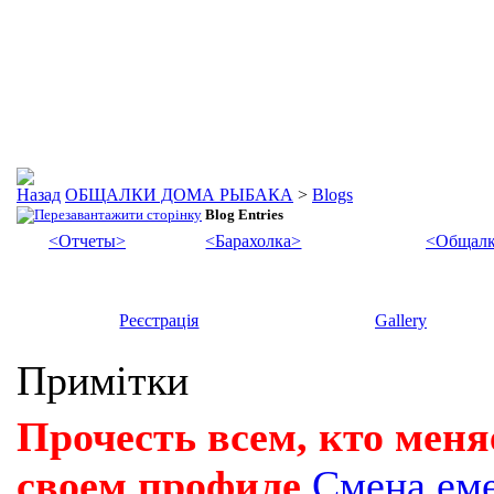
ОБЩАЛКИ ДОМА РЫБАКА
>
Blogs
Blog Entries
<Отчеты>
<Барахолка>
<Общалк
Реєстрація
Gallery
Примітки
Прочесть всем, кто меня
своем профиле
Смена ем