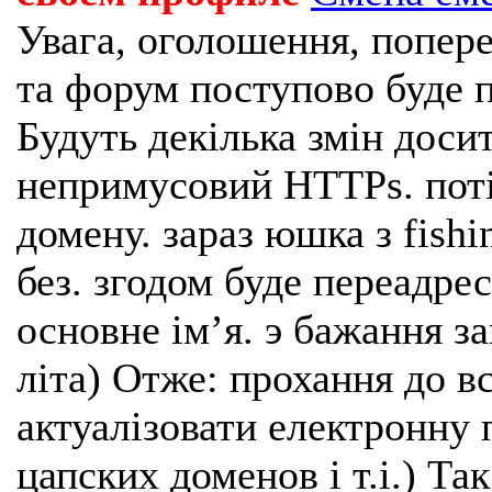
Увага, оголошення, попере
та форум поступово буде п
Будуть декілька змін доси
непримусовий HTTPs. поті
домену. зараз юшка з fishi
без. згодом буде переадрес
основне імʼя. э бажання з
літа) Отже: прохання до в
актуалізовати електронну 
цапских доменов і т.і.) Та