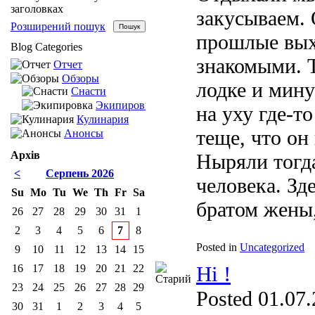
заголовках
закусываем. 
Розширений пошук
прошлые вых
Blog Categories
знакомыми. Т
Отчет
Обзоры
лодке и мину
Снасти
Экипировка
на уху где-то
Кулинария
теще, что он
Анонсы
Архів
Ныряли тогда
<
Серпень 2026
человека. Зд
Su
Mo
Tu
We
Th
Fr
Sa
братом жены,
26
27
28
29
30
31
1
2
3
4
5
6
7
8
Posted in
Uncategorized
9
10
11
12
13
14
15
Hi !
16
17
18
19
20
21
22
23
24
25
26
27
28
29
Posted 01.07.
30
31
1
2
3
4
5