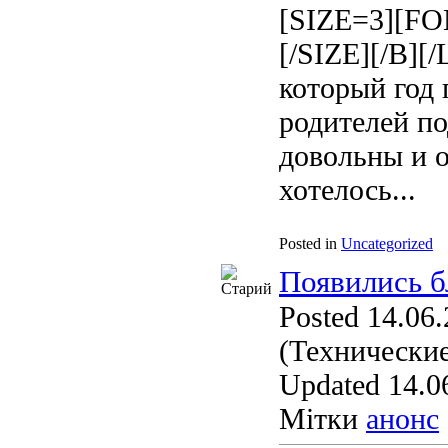
[SIZE=3][FO
[/SIZE][/B]
который год 
родителей п
довольны и о
хотелось...
Posted in
Uncategorized
Появились б
Posted 14.06.
(Технические
Updated 14.06
Мітки
анонс