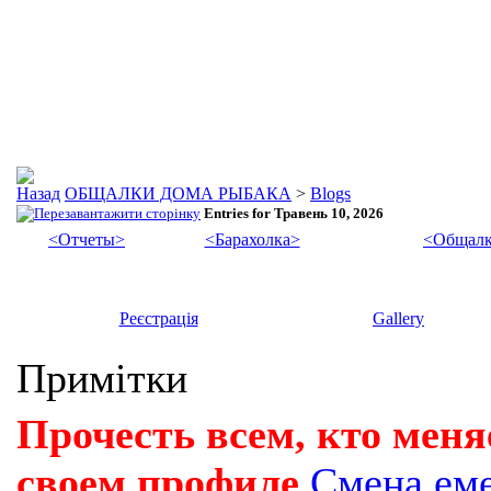
ОБЩАЛКИ ДОМА РЫБАКА
>
Blogs
Entries for Травень 10, 2026
<Отчеты>
<Барахолка>
<Общалк
Реєстрація
Gallery
Примітки
Прочесть всем, кто меня
своем профиле
Смена ем