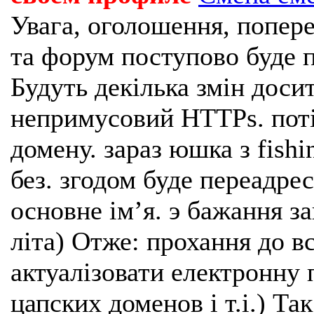
Увага, оголошення, попере
та форум поступово буде п
Будуть декілька змін доси
непримусовий HTTPs. поті
домену. зараз юшка з fishi
без. згодом буде переадрес
основне імʼя. э бажання з
літа) Отже: прохання до в
актуалізовати електронну 
цапских доменов і т.і.) Та