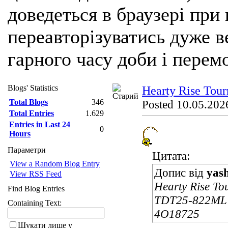
доведеться в браузері при
переавторізуватись дуже ве
гарного часу доби і перем
Blogs' Statistics
Hearty Rise Tou
Total Blogs
346
Posted 10.05.2026
Total Entries
1.629
Entries in Last 24
0
Hours
Параметри
Цитата:
View a Random Blog Entry
Допис від
yas
View RSS Feed
Hearty Rise To
Find Blog Entries
TDT25-822ML 2
Containing Text:
4O18725
Шукати лише у