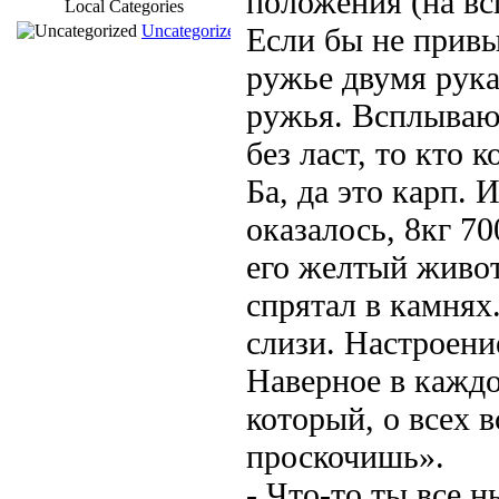
положения (на вс
Local Categories
Uncategorized
Если бы не привы
ружье двумя рука
ружья. Всплываю 
без ласт, то кто к
Ба, да это карп.
оказалось, 8кг 70
его желтый живот
спрятал в камнях
слизи. Настроение
Наверное в каждо
который, о всех в
проскочишь».
- Что-то ты все 