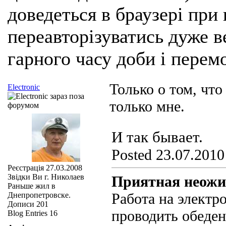
доведеться в браузері при
переавторізуватись дуже ве
гарного часу доби і перем
Только о том, что
Electronic
только мне.
И так бывает.
Posted 23.07.2010
Реєстрація
27.03.2008
Звідки Ви
г. Николаев
Приятная неожи
Раньше жил в
Работа на электр
Днепропетровске.
Дописи
201
проводить обеден
Blog Entries
16