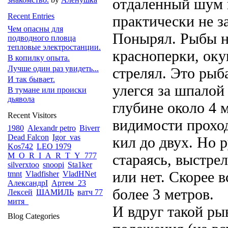
отдаленный шум в
Recent Entries
практически не з
Чем опасны для
Понырял. Рыбы нет
подводного пловца
тепловые электростанции.
красноперки, окун
В копилку опыта.
Лучше один раз увидеть...
стрелял. Это рыб
И так бывает.
улегся за шпалой
В тумане или происки
дьявола
глубине около 4 
Recent Visitors
видимости проход
1980
Alexandr petro
Biverr
Dead Falcon
Igor_vas
кил до двух. Но 
Kos742
LEO 1979
M_O_R_I_A_R_T_Y_777
стараясь, выстре
silverxtoo
snoopi
Sta1ker
или нет. Скорее в
tmnt
Vladfisher
VladHNet
АлександрI
Артем_23
более 3 метров.
Лексей
ШАМИЛЬ
ватч 77
митя_
И вдруг такой ры
Blog Categories