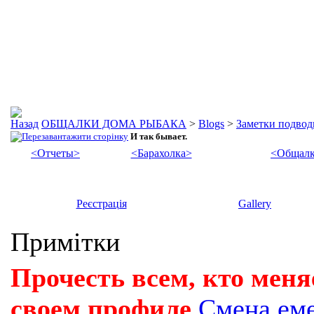
ОБЩАЛКИ ДОМА РЫБАКА
>
Blogs
>
Заметки подвод
И так бывает.
<Отчеты>
<Барахолка>
<Общалк
Реєстрація
Gallery
Примітки
Прочесть всем, кто меня
своем профиле
Смена ем