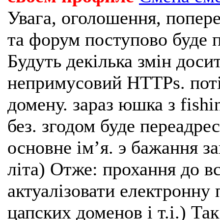
Увага, оголошення, попере
та форум поступово буде п
Будуть декілька змін доси
непримусовий HTTPs. поті
домену. зараз юшка з fishi
без. згодом буде переадрес
основне імʼя. э бажання з
літа) Отже: прохання до в
актуалізовати електронну 
цапских доменов і т.і.) Та