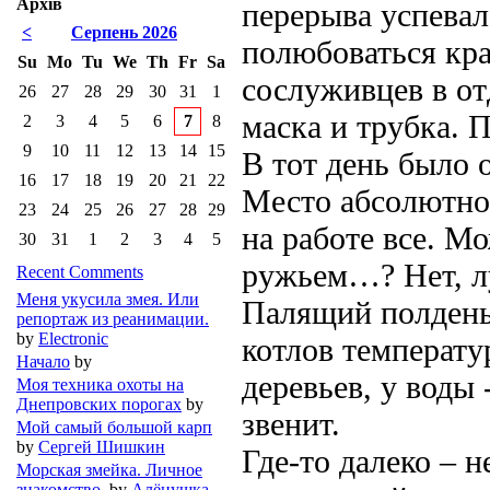
Архів
перерыва успевал
<
Серпень 2026
полюбоваться кр
Su
Mo
Tu
We
Th
Fr
Sa
сослуживцев в от
26
27
28
29
30
31
1
маска и трубка. 
2
3
4
5
6
7
8
9
10
11
12
13
14
15
В тот день было о
16
17
18
19
20
21
22
Место абсолютно 
23
24
25
26
27
28
29
на работе все. М
30
31
1
2
3
4
5
ружьем…? Нет, л
Recent Comments
Меня укусила змея. Или
Палящий полдень.
репортаж из реанимации.
by
Electronic
котлов температур
Начало
by
деревьев, у воды 
Моя техника охоты на
Днепровских порогах
by
звенит.
Мой самый большой карп
by
Сергей Шишкин
Где-то далеко – 
Морская змейка. Личное
знакомство.
by
Алёнушка