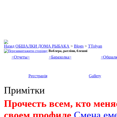
ОБЩАЛКИ ДОМА РЫБАКА
>
Blogs
>
TTolyan
Воблера, ратліни, блешні
<Отчеты>
<Барахолка>
<Общалк
Реєстрація
Gallery
Примітки
Прочесть всем, кто меня
своем профиле
Смена ем