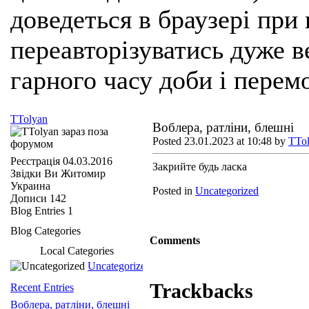
доведеться в браузері при
переавторізуватись дуже ве
гарного часу доби і перем
TTolyan
Воблера, ратліни, блешні
Posted 23.01.2023 at 10:48 by
TTo
Реєстрація
04.03.2016
Закрийте будь ласка
Звідки Ви
Житомир
Украина
Posted in
Uncategorized
Дописи
142
Blog Entries
1
Blog Categories
Comments
Local Categories
Uncategorized
Trackbacks
Recent Entries
Воблера, ратліни, блешні