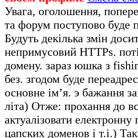
Увага, оголошення, попере
та форум поступово буде п
Будуть декілька змін доси
непримусовий HTTPs. поті
домену. зараз юшка з fishi
без. згодом буде переадрес
основне імʼя. э бажання з
літа) Отже: прохання до в
актуалізовати електронну 
цапских доменов і т.і.) Та