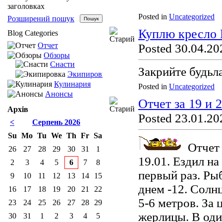
заголовках
Posted in
Uncategorized
Розширений пошук
Куплю кресло
Blog Categories
Отчет
Posted 30.04.20
Обзоры
Снасти
Закрийте будьл
Экипировка
Кулинария
Posted in
Uncategorized
Анонсы
Отчет за 19 и 
Архів
Posted 23.01.20
<
Серпень 2026
Su
Mo
Tu
We
Th
Fr
Sa
Отчет 
26
27
28
29
30
31
1
19.01. Ездил на
2
3
4
5
6
7
8
первый раз. Рыб
9
10
11
12
13
14
15
днем -12. Солн
16
17
18
19
20
21
22
5-6 метров. За 
23
24
25
26
27
28
29
жерлицы. В оди
30
31
1
2
3
4
5