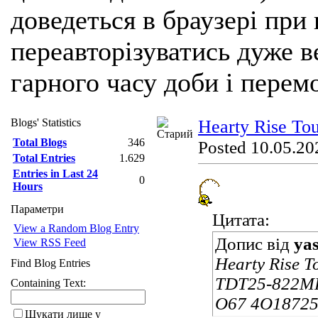
доведеться в браузері при
переавторізуватись дуже ве
гарного часу доби і перем
Blogs' Statistics
Hearty Rise To
Total Blogs
346
Posted 10.05.20
Total Entries
1.629
Entries in Last 24
0
Hours
Параметри
Цитата:
View a Random Blog Entry
Допис від
ya
View RSS Feed
Hearty Rise 
Find Blog Entries
TDT25-822ML 
Containing Text:
O67 4O1872
Шукати лише у