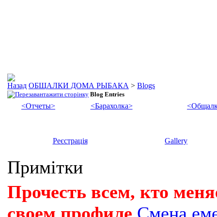
ОБЩАЛКИ ДОМА РЫБАКА
>
Blogs
Blog Entries
<Отчеты>
<Барахолка>
<Общалк
Реєстрація
Gallery
Примітки
Прочесть всем, кто меня
своем профиле
Смена ем